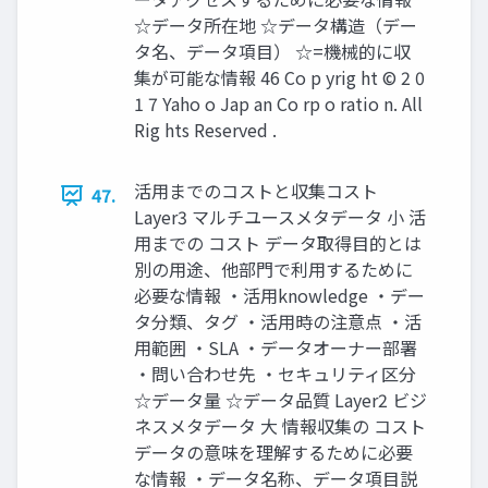
☆データ所在地 ☆データ構造（デー
タ名、データ項目） ☆=機械的に収
集が可能な情報 46 Co p yrig ht © 2 0
1 7 Yaho o Jap an Co rp o ratio n. All
Rig hts Reserved .
活用までのコストと収集コスト
47.
Layer3 マルチユースメタデータ 小 活
用までの コスト データ取得目的とは
別の用途、他部門で利用するために
必要な情報 ・活用knowledge ・デー
タ分類、タグ ・活用時の注意点 ・活
用範囲 ・SLA ・データオーナー部署
・問い合わせ先 ・セキュリティ区分
☆データ量 ☆データ品質 Layer2 ビジ
ネスメタデータ 大 情報収集の コスト
データの意味を理解するために必要
な情報 ・データ名称、データ項目説