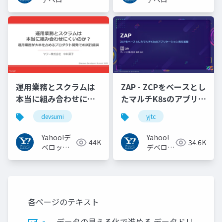
パーネッ
パーネッ
トワーク
トワーク
運用業務とスクラムは
ZAP - ZCPをベースとし
本当に組み合わせにく
たマルチK8sのアプリケ
いのか︖運用業務が大
ーション実行基盤
devsumi
yjtc
半を占めるプロダクト
#YJTC / YJTC21 B-3
開発での試行錯誤
Yahoo!デ
Yahoo!
44K
34.6K
ベロッパ
デベロッ
ーネット
パーネッ
ワーク
トワーク
各ページのテキスト
データの見える化で進める データドリ