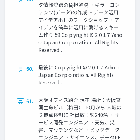
タ情報登録の負担軽減 ・キラーコン
テンツ(データ)の作成 ・データ活用
アイデア出しのワークショップ ・ア
イデアを簡単に活用に繋げるスキー
ム作り 59 Co p yrig ht © 2 0 1 7 Yaho
o Jap an Co rp o ratio n. All Rig hts
Reserved .
最後に Co p yrig ht © 2 0 1 7 Yaho o
60.
Jap an Co rp o ratio n. All Rig hts
Reserved .
大阪オフィス紹介 現在 場所：大阪富
61.
国生命ビル（梅田） 10月から 大阪は
２拠点体制に 社員数：約240名 ・サ
ービス開発エンジニア ・天気、災
害、マッチングなど ・ビッグデータ
エンジニア ・サイエンス、データPF