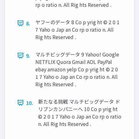
rp o ratio n. All Rig hts Reserved .
ヤフーのデータ 8 Co p yrig ht © 2 0 1
8.
7 Yaho o Jap an Co rp o ratio n. All
Rig hts Reserved .
マルチビッグデータ 9 Yahoo! Google
9.
NETFLIX Quora Gmail AOL PayPal
ebay amazon yelp Co p yrig ht © 2 0
1 7 Yaho o Jap an Co rp o ratio n. All
Rig hts Reserved .
新たなる挑戦 マルチビッグデータ ド
10.
リブンカンパニーへ 10 Co p yrig ht
© 2 0 1 7 Yaho o Jap an Co rp o ratio
n. All Rig hts Reserved .