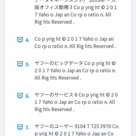
阪オフィス勤務 3 Co p yrig ht © 2 0 1
7 Yaho o Jap an Co rp o ratio n. All
Rig hts Reserved .
Co p yrig ht © 2 0 1 7 Yaho o Jap an
4.
Co rp o ratio n. All Rig hts Reserved .
ヤフーのビッグデータ Co p yrig ht ©
5.
2 0 1 7 Yaho o Jap an Co rp o ratio n.
All Rig hts Reserved .
ヤフーのサービス 6 Co p yrig ht © 2 0
6.
1 7 Yaho o Jap an Co rp o ratio n. All
Rig hts Reserved .
ヤフーのユーザー 9104 7 725 3970 Co
7.
p yrig ht © 2 0 1 7 Yaho o Jap an Co