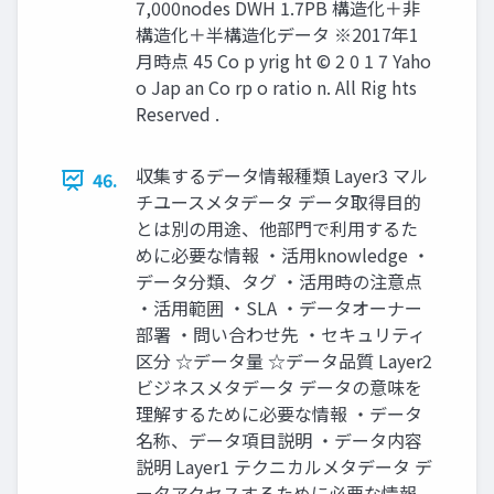
7,000nodes DWH 1.7PB 構造化＋非
構造化＋半構造化データ ※2017年1
月時点 45 Co p yrig ht © 2 0 1 7 Yaho
o Jap an Co rp o ratio n. All Rig hts
Reserved .
収集するデータ情報種類 Layer3 マル
46.
チユースメタデータ データ取得目的
とは別の用途、他部門で利用するた
めに必要な情報 ・活用knowledge ・
データ分類、タグ ・活用時の注意点
・活用範囲 ・SLA ・データオーナー
部署 ・問い合わせ先 ・セキュリティ
区分 ☆データ量 ☆データ品質 Layer2
ビジネスメタデータ データの意味を
理解するために必要な情報 ・データ
名称、データ項目説明 ・データ内容
説明 Layer1 テクニカルメタデータ デ
ータアクセスするために必要な情報