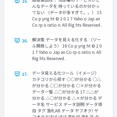
15.
んなデータを 持っているのか分かっ
てない （データが多すぎて。。） 15
Co p yrig ht © 2 0 1 7 Yaho o Jap an
Co rp o ratio n. All Rig hts Reserved .
解決策 データを見える化する （ツー
16.
ル開発しよう） 16 Co p yrig ht © 2 0
1 7 Yaho o Jap an Co rp o ratio n. All
Rig hts Reserved .
データ見える化ツール（イメージ）
17.
カテゴリから探す ○○が分かる ○△
が分かる ○□が分かる ○×が分かる
データ一覧 △○が分かる 17 △△が
分かる △○が分かる △×が分かる デ
ータ名 サービス データ説明 データ項
目 タグ 落札AB データ ヤフオク! ヤ
フオクでほげ ほげ 落札日 落札品 タ