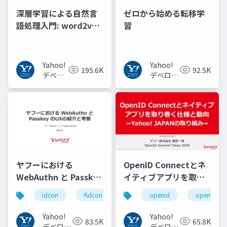
深層学習による自然言
ゼロから始める転移学
語処理入門: word2vec
習
からBERT, GPT-3まで
Yahoo!
Yahoo!
195.6K
92.5K
デベロ
デベロッ
ッパー
パーネッ
ネット
トワーク
ワーク
ヤフーにおける
OpenID Connectとネ
WebAuthn と Passkey
イティブアプリを取り
の UX の紹介と考察
巻く仕様と動向 Yahoo!
idcon
fidcon
openid
openid_to
#idcon #fidcon
JAPANの取り組み
#openid
Yahoo!
Yahoo!
83.5K
65.8K
#openid_tokyo
デベロッ
デベロッ