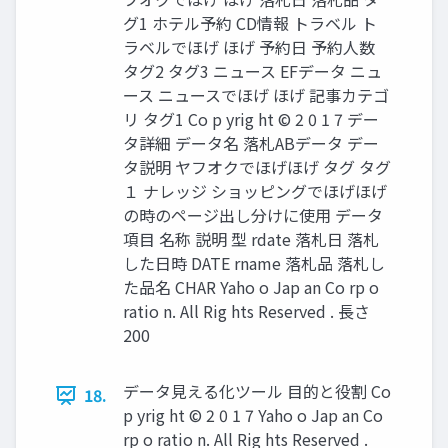
グ1 ホテル予約 CD情報 トラベル ト
ラベルでほげ ほげ 予約日 予約人数
タグ2 タグ3 ニュース EFデータ ニュ
ース ニュースでほげ ほげ 記事カテゴ
リ タグ1 Co p yrig ht © 2 0 1 7 デー
タ詳細 データ名 落札ABデータ デー
タ説明 ヤフオクでほげほげ タグ タグ
１ ナレッジ ショッピングでほげほげ
の時のページ出し分けに使用 データ
項目 名称 説明 型 rdate 落札日 落札
した日時 DATE rname 落札品 落札し
た品名 CHAR Yaho o Jap an Co rp o
ratio n. All Rig hts Reserved . 長さ
200
データ見える化ツール 目的と役割 Co
18.
p yrig ht © 2 0 1 7 Yaho o Jap an Co
rp o ratio n. All Rig hts Reserved .