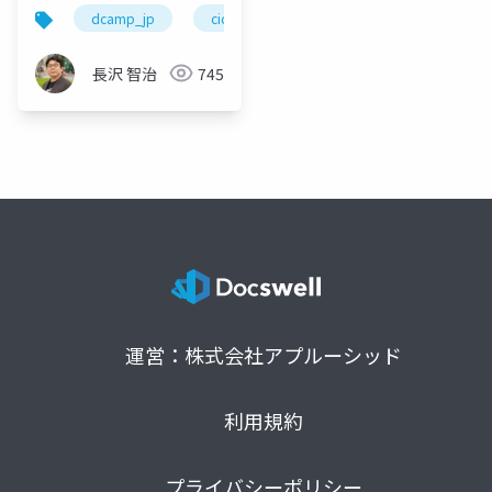
ョン アプリとデベロッ
dcamp_jp
cicd
ci/cd
rad studio
パーの価値を拡張する
エッセンス
長沢 智治
745
#dcamp_jp
運営：株式会社アプルーシッド
利用規約
プライバシーポリシー