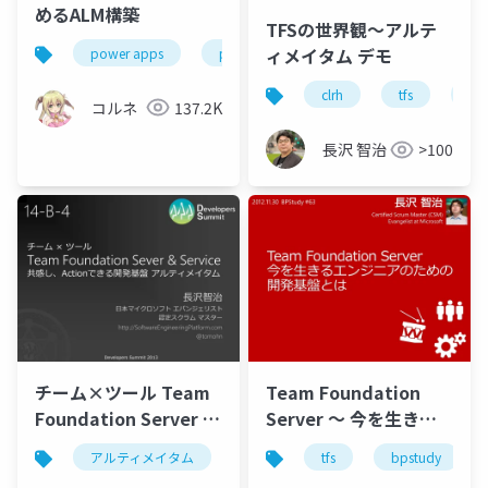
めるALM構築
TFSの世界観～アルテ
ィメイタム デモ
power apps
power platform
jppc2023
clrh
tfs
tea
コルネ
137.2K
長沢 智治
>100
チーム×ツール Team
Team Foundation
Foundation Server &
Server ～ 今を生きる
Service 共感しAction
エンジニアのための開
アルティメイタム
デブサミ
tfs
devsumi
bpstudy
tfs
できる開発基盤 アルテ
発基盤とは 【BPStudy