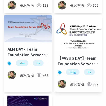
ィメイタム【デブサミ
#63】
長沢 智治
128
長沢 智治
606
2013 14-B-4】
ALM DAY - Team
Foundation Server 評
【#VSUG DAY】Team
価 Dojo
Foundation Server を
alm
tfs
team foundation server
azure de
乗りこなすコツ教えま
vsug
tfs
te
す
長沢 智治
241
長沢 智治
332