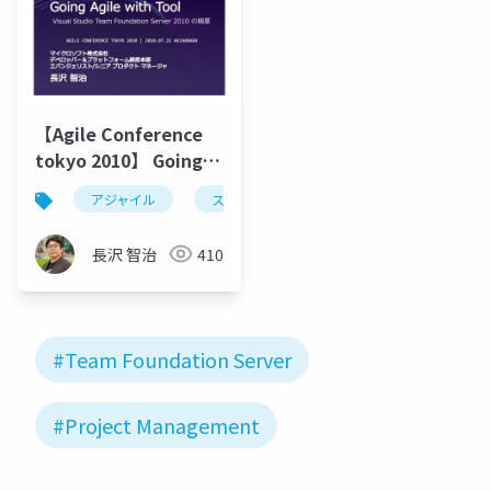
【Agile Conference
tokyo 2010】 Going
Agile with Tool
アジャイル
スクラム
tfs
team foundation
長沢 智治
410
#Team Foundation Server
#Project Management