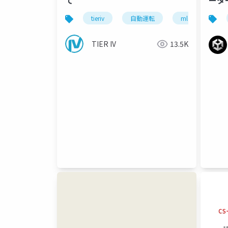
て
ータ
装事
tieriv
自動運転
mlops
c
TIER IV
13.5K