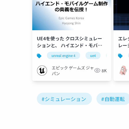
UE4を使った クロスシミュレー
エレ
ションと、 ハイエンド・モバイ
レーシ
ルゲーム制作の奥義を伝授！
unreal engine 4
ue4
mobile
エピック ゲームズ ジャ
8K
パン
#シミュレーション
#自動運転