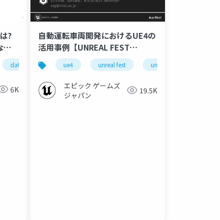
は?
自動運転車両開発におけるUE4の
なん
活用事例【UNREAL FEST
EXTREME 2020 WINTER】
data
cicd
ue4
unreal fest
unreal fest extreme 2020 
el
円周率
ランダムな到着
分布
エピック ゲームズ
6K
19.5K
ジャパン