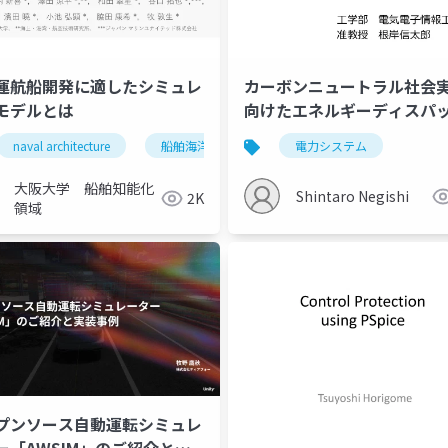
運航船開発に適したシミュレ
カーボンニュートラル社会
モデルとは
向けたエネルギーディスパ
ミュレーション技術
naval architecture
船舶海洋工学
自動運航船
電力システム
シミュレ
大阪大学 船舶知能化
Shintaro Negishi
2K
領域
プンソース自動運転シミュレ