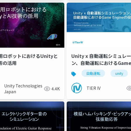
用ロボットにおけるUnityと
Unity x 自動運転シミュレ
技術の活用
ン、自動運転におけるGam
Engineの役割
自動運転
unity
Unity Technologies
TIER IV
4.4K
Japan