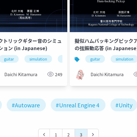
クトリックギター音のシミュ
擬似ハムバッキングピック
ョン (in Japanese)
の弦振動応答 (in Japanese
guitar
cloth
simulation
pickup
guitar
simulation
Daichi Kitamura
249
Daichi Kitamura
#Autoware
#Unreal Engine 4
#Unity
1
2
3