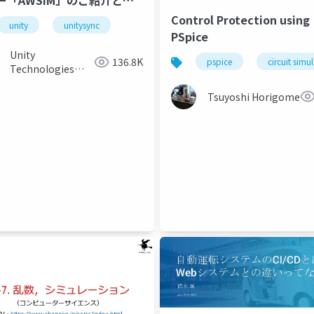
ー「AWSIM」のご紹介と実
例
Control Protection using
loud
unity
unitysync
PSpice
Unity
136.8K
pspice
circuit simu
Technologies
Japan
Tsuyoshi Horigome