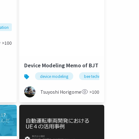
lation
bee technologies
spice
>100
Device Modeling Memo of BJT
device modeling
bee technologies
spice
Tsuyoshi Horigome
>100