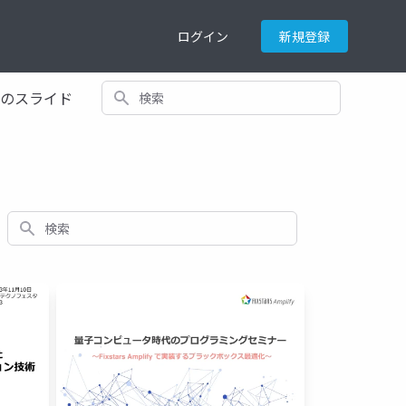
ログイン
新規登録
検索
てのスライド
検索