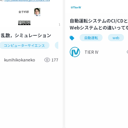
自動運転システムのCI/CDと
Webシステムとの違いって
だ
-7. 乱数，シミュレーション
自動運転
web
コンピューターサイエンス
乱数
シミュレーション
exc
TIER IV
kunihikokaneko
177
nologies