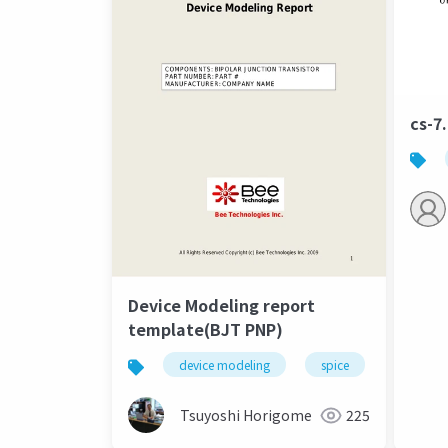
cs
Device Modeling report
template(BJT PNP)
device modeling
spice
bee tech
Tsuyoshi Horigome
225