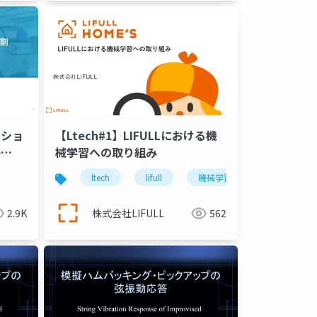
ーショ
【Ltech#1】LIFULLにおける機
e
械学習への取り組み
ltech
lifull
機械学習
ai
2.9K
株式会社LIFULL
562