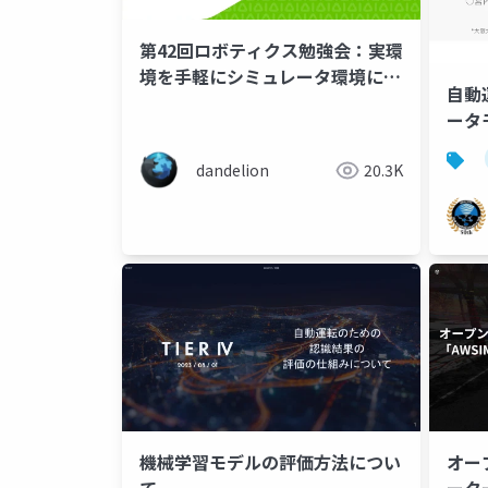
第42回ロボティクス勉強会：実環
境を手軽にシミュレータ環境に持
自動
ってくるpointcloud2gazebo
ータ
dandelion
20.3K
機械学習モデルの評価方法につい
オー