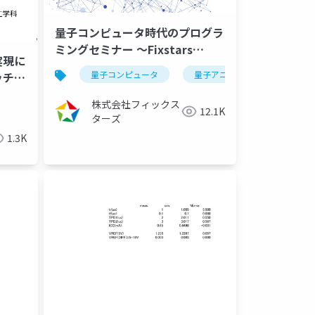
量子コンピュータ時代のプログラ
ミングセミナー ～Fixstars
実現に
Amplifyで実装するブラックボッ
量子コンピュータ
量子アニーリング
イジ
ッチシ
クス最適化～
（2023/10/12） 学術・開発研
ータ
船舶操縦性能
株式会社フィックス
12.1K
究者向け
ターズ
1.3K