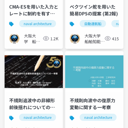
CMA-ESを⽤いた⼊⼒と
ベクツイン舵を⽤いた
レートに制約を有する
簡易DPSの提案 (第2報)
船舶の制御則ゲイン最
naval architecture
船舶海洋工学
自動運航船
船舶操縦性
naval a
適化
大阪大
大阪大学
1.2K
415
学 船舶
船舶知能化
知能化領
領域
域
不規則追波中の非線形
不規則向波中の復原⼒
前後揺れについての一
変動に関する⼀考察
考察
naval architecture
船舶海洋工学
naval architecture
波乗り現象