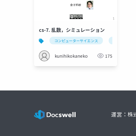
cs-7. 乱数，シミュレーション
コンピューターサイエンス
乱数
kunihikokaneko
175
運営：株