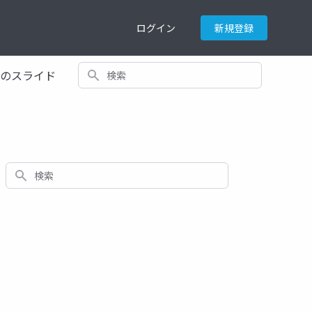
ログイン
新規登録
検索
てのスライド
検索