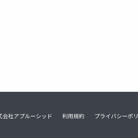
シミュレーション
excel
円周率
ランダムな到着
式会社アプルーシッド
利用規約
プライバシーポ