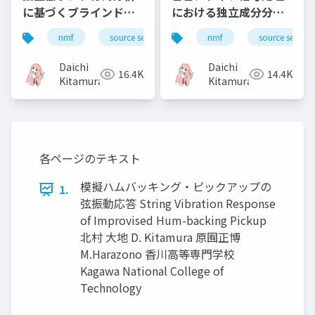
に基づくブラインド音
における独立成分分析
源分離（Blind source
の発展と応用, History
nmf
source separation
nmf
music
source separa
bss
separation based on
of independent
independent low-
component analysis
Daichi
Daichi
16.4K
14.4K
rank matrix
for sound media
Kitamura
Kitamura
analysis）
signal processing
and its applications
各ページのテキスト
模擬ハムバッキング・ピックアップの
1.
弦振動応答 String Vibration Response
of Improvised Hum-backing Pickup
北村 大地 D. Kitamura 原囿正博
M.Harazono 香川高等専門学校
Kagawa National College of
Technology