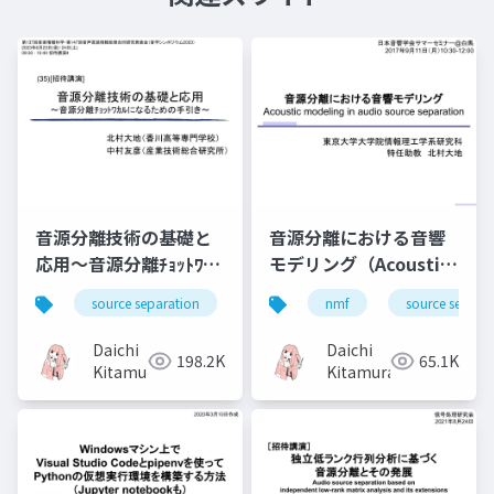
音源分離技術の基礎と
音源分離における音響
応用～音源分離ﾁｮｯﾄﾜｶﾙ
モデリング（Acoustic
になるための手引き～
modeling in audio
source separation
nmf
nmf
music
source separa
bss
source separation）
Daichi
Daichi
198.2K
65.1K
Kitamura
Kitamura