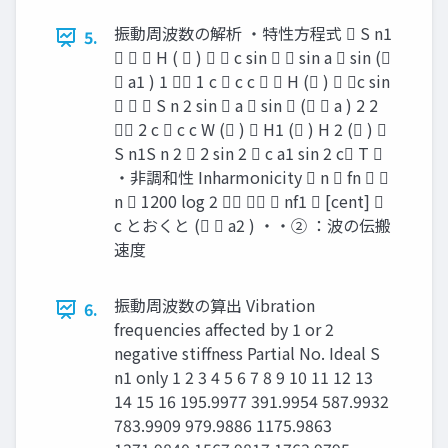
振動周波数の解析 ・特性方程式  S n1
5.
   H (  )   c sin   sin a  sin (
 a1 ) 1  1 c  c c   H ( )  c sin
   S n 2 sin  a  sin  (  a ) 2 2
 2 c  c c W ( )  H1 ( ) H 2 ( ) 
S n1S n 2  2 sin 2  c a1 sin 2 c T 
・非調和性 Inharmonicity  n  fn  
n  1200 log 2    nf1  [cent] 
c とおくと (  a2 ) ・・② ：波の伝搬
速度
振動周波数の算出 Vibration
6.
frequencies affected by 1 or 2
negative stiffness Partial No. Ideal S
n1 only 1 2 3 4 5 6 7 8 9 10 11 12 13
14 15 16 195.9977 391.9954 587.9932
783.9909 979.9886 1175.9863