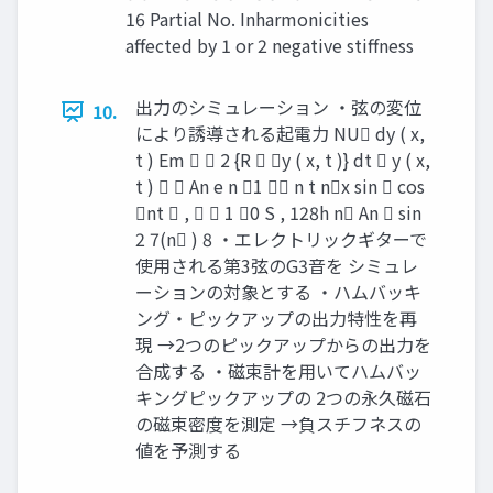
16 Partial No. Inharmonicities
affected by 1 or 2 negative stiffness
出力のシミュレーション ・弦の変位
10.
により誘導される起電力 NU dy ( x,
t ) Em   2 {R  y ( x, t )} dt  y ( x,
t )   An e n 1  n t nx sin  cos
nt  ,   1 0 S , 128h n An  sin
2 7(n ) 8 ・エレクトリックギターで
使用される第3弦のG3音を シミュレ
ーションの対象とする ・ハムバッキ
ング・ピックアップの出力特性を再
現 →2つのピックアップからの出力を
合成する ・磁束計を用いてハムバッ
キングピックアップの 2つの永久磁石
の磁束密度を測定 →負スチフネスの
値を予測する