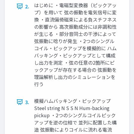
はじめに ・電磁型変換器（ピックアッ
2.
プ）を用いて 弦の振動を電気信号に変
換 ・直流偏倚磁束による負スチフネス
の影響から 高次振動成分には非調和性
が生じる ・部分音同士の干渉によって
弦振動に唸りが発生 ・2つのシングル
コイル・ピックアップを模擬的に ハム
バッキング・ピックアップとして構成
し出力を測定 ・弦の任意の2箇所にピ
ックアップが存在する場合の 弦振動を
理論解析し出力のシミュレーションを
行う
模擬ハムバッキング・ピックアップ
3.
Steel string N S S N Hum-backing
pickup ・2つのシングルコイルピック
アップを逆の位相で 並列に配置した構
造 弦振動によりコイルに流れる電流