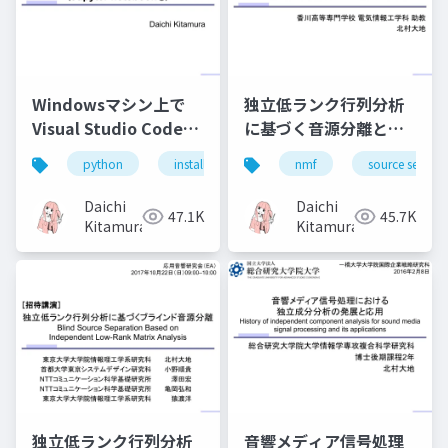
Windowsマシン上で
独立低ランク行列分析
Visual Studio Codeと
に基づく音源分離とそ
pipenvを使って
の発展（Audio source
python
install
jupyter
nmf
visual studio code
source separa
Pythonの仮想実行環境
separation based on
を構築する方法
independent low-
Daichi
Daichi
47.1K
45.7K
（Jupyter notebook
rank matrix analysis
Kitamura
Kitamura
も）
and its extensions）
独立低ランク行列分析
音響メディア信号処理