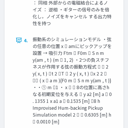
： 同相 外部からの電磁結合によるノ
イズ ： 逆相 ・ギターの信号のみを倍
化し，ノイズをキャンセル する出力特
性を持つ
振動系のシミュレーションモデル ・弦
4.
の任意の位置 x  amにピックアップを
設置 → 吸引力 Ftm  F0m  S n m
y(am , t ) (m  1, 2) ・2つの負スチフ
ネスが作用する弦の振動方程式   2
y( x, t ) t 2 T  2 y ( x, t ) x 2 2 
 ( x  a m ){F0 m  S n m y(am , t )}
・・① m 1 ・ x   8の位置に高さh
なる初期変位を与える  y a2 [m] a  0
. 1355 1 x a1 a  0.1535 [m] 8 h
Improvised Hum-backing Pickup
Simulation model 2   0.6305 [m] h
 0.0010 [m]