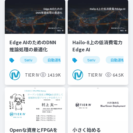
Edge AIのためのDNN
Hailo-8上の低消費電力
推論処理の最適化
Edge AI
tieriv
自動運転
computing
tieriv
tierivmeetup
自動運転
TIER IV
143.9K
TIER IV
64.5K
Openな資産とFPGAを
小さく始める