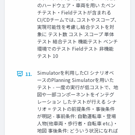
のハードウェア・車両を用い たベン
チテスト・Fieldテストが含まれる
CI/CDチームでは､コストやスコープ､
実現可能性を考慮し結合テストを対
象に テスト数 コスト スコープ 単体
テスト 結合テスト 機能テスト ベンチ
環境でのテスト Fieldテスト 非機能
テスト 10
Simulatorを利用したCI シナリオベ
11.
ースのPlanning Simulatorを用いた
テスト - 一度の実行が低コストで、地
図や一部コンポーネントをインテグ
レーション したテストが行える シナ
リオ = テストの前提条件・事後条件
が明記 - 事前条件: 自動運転車・登場
人物(他車両・歩行者・自転車 etc.)・
地図 事後条件: どういう状況になれば