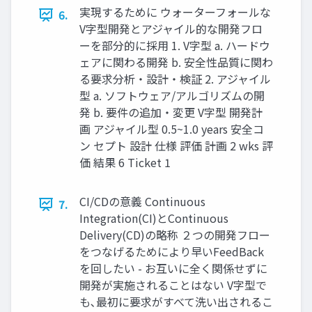
実現するために ウォーターフォールな
6.
V字型開発とアジャイル的な開発フロ
ーを部分的に採用 1. V字型 a. ハードウ
ェアに関わる開発 b. 安全性品質に関わ
る要求分析・設計・検証 2. アジャイル
型 a. ソフトウェア/アルゴリズムの開
発 b. 要件の追加・変更 V字型 開発計
画 アジャイル型 0.5~1.0 years 安全コ
ン セプト 設計 仕様 評価 計画 2 wks 評
価 結果 6 Ticket 1
CI/CDの意義 Continuous
7.
Integration(CI)とContinuous
Delivery(CD)の略称 ２つの開発フロー
をつなげるためにより早いFeedBack
を回したい - お互いに全く関係せずに
開発が実施されることはない V字型で
も､最初に要求がすべて洗い出されるこ