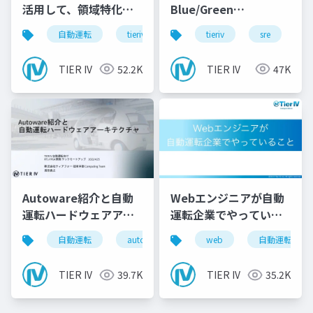
活用して、領域特化型
Blue/Green
のProcessorを作ろ
Deployment
自動運転
tieriv
fpga
tieriv
rtl
sre
autowar
c
う！
TIER IV
52.2K
TIER IV
47K
Autoware紹介と自動
Webエンジニアが自動
運転ハードウェアアー
運転企業でやっている
キテクチャ
こと
自動運転
autoware
tieriv
web
fpga
自動運転
rt
TIER IV
39.7K
TIER IV
35.2K