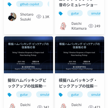
ビティについて
音のシミュレーション
github copilot
spec kit
sdd
仕様駆動開
(in Japanese)
guitar
simulation
Shotaro
1.3K
Suzuki
Daichi
249
Kitamura
擬似ハムバッキングピ
模擬ハムバッキング・
ックアップの弦振動応
ピックアップの弦振動
答 (in Japanese)
応答 (in Japanese)
guitar
simulation
pickup
guitar
simulation
Daichi
Daichi
342
473