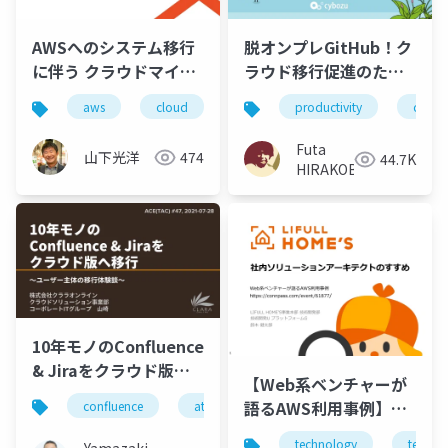
AWSへのシステム移行
脱オンプレGitHub！ク
に伴う クラウドマイン
ラウド移行促進のため
ドへの移行
の取り組み
aws
cloud
productivity
cyboz
Futa
山下光洋
474
44.7K
HIRAKOBA
10年モノのConfluence
& Jiraをクラウド版へ
【Web系ベンチャーが
移行
語るAWS利用事例】社
confluence
atlassian
jira
内ソリューションアー
technology
tech