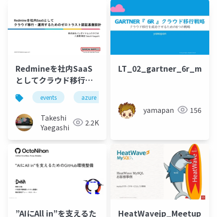
チーム
Redmineを社内SaaS
LT_02_gartner_6r_migra
としてクラウド移行・
運用するためのゼロト
events
azure
microsoft-entra-id
redmine
ラスト認証基盤設計
yamapan
156
Takeshi
2.2K
Yaegashi
”AIにAll in”を支えるた
HeatWavejp_Meetup_11