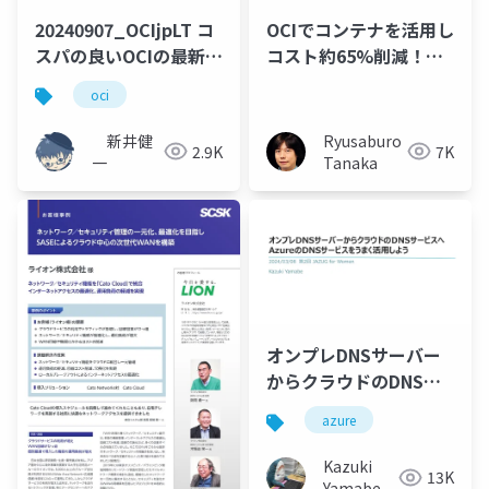
20240907_OCIjpLT コ
OCIでコンテナを活用し
スパの良いOCIの最新事
コスト約65%削減！ユ
例
ーザー数30万人超のス
oci
ライドシェアサービス
「ドクセル」の移行
新井健
Ryusaburo
2.9K
7K
一
Tanaka
オンプレDNSサーバー
からクラウドのDNSサ
ービスへAzureのDNS
azure
サービスをうまく活用
しよう
Kazuki
13K
Yamabe