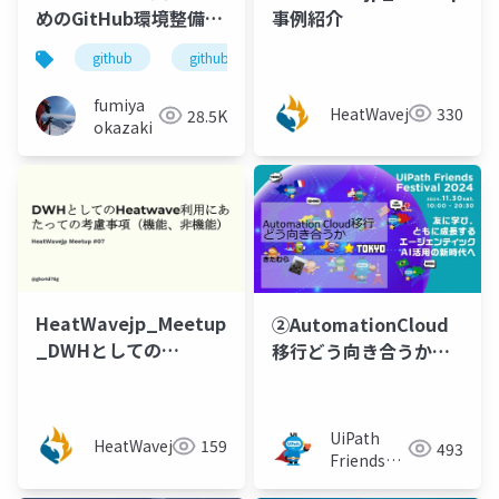
めのGitHub環境整備
事例紹介
_GitHub
github
github copilot
github enterprise
OctoNihon@odaiba
fumiya
HeatWavejp
330
28.5K
okazaki
HeatWavejp_Meetup_07_【LT4】
②AutomationCloud
_DWHとしての
移行どう向き合うか
Heatwave利用にあた
（きたむらさん）
っての考慮事項（機
能、非機能）
UiPath
HeatWavejp
159
493
Friends
[公式]