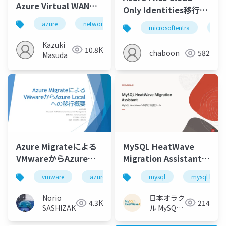
Azure Virtual WAN移
Only Identities移行を
行時の課題事例あれこ
考える
azure
network
microsoftentra
azu
れ
Kazuki
10.8K
chaboon
582
Masuda
MySQL HeatWave
Azure Migrateによる
Migration Assistant機
VMwareからAzure
能紹介
Localへの移行概要
mysql
mysql heat
vmware
azure local
azure migrate
日本オラク
Norio
214
4.3K
ル MySQL
SASHIZAKI
HeatWave