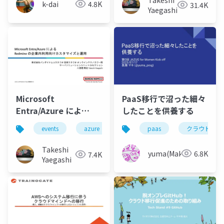
k-dai
4.8K
31.4K
築
Yaegashi
Microsoft
PaaS移行で沼った細々
Entra/Azure によ
したことを供養する
る Redmine の企業内
events
azure
paas
クラウド移行
利用向けカスタマイズ
と運用
Takeshi
yuma(Maki)
6.8K
7.4K
Yaegashi