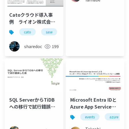
Catoクラウド導入事
例 ライオン株式会社
様
cato
sase
ゼロトラスト
導入事例
sharedoc
199
SQL ServerからTiDB
Microsoft Entra IDと
への移行で試行錯誤し
Azure App Serviceに
た話
よる エンタープライズ
events
azure
Webアプリ・サービス
のプラットフォーム構
Takeshi