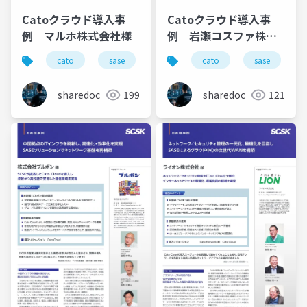
Catoクラウド導入事
Catoクラウド導入事
例 マルホ株式会社様
例 岩瀬コスファ株式
会社様
cato
sase
ゼロトラスト
cato
導入事例
sase
sharedoc
199
sharedoc
121