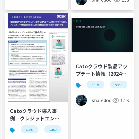
Catoクラウド製品アッ
プデート情報（2024年
9月版）
cato
sase
sharedoc
1.1K
Catoクラウド導入事
例 クレジットエンジ
ン・グループ株式会社
cato
sase
ゼロトラスト
導入事例
様