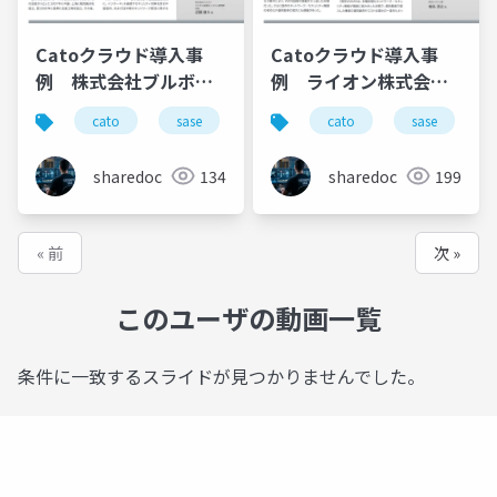
Catoクラウド導入事
Catoクラウド導入事
例 株式会社ブルボン
例 ライオン株式会社
様
様
cato
sase
ゼロトラスト
cato
導入事例
sase
sharedoc
134
sharedoc
199
« 前
次 »
このユーザの動画一覧
条件に一致するスライドが見つかりませんでした。