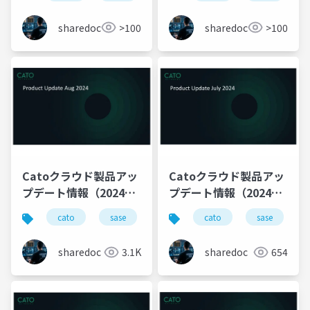
月次レポートサービ
設定診断サービス」
ス」
sharedoc
>100
sharedoc
>100
Catoクラウド製品アッ
Catoクラウド製品アッ
プデート情報（2024年
プデート情報（2024年
8月版）
7月版）
cato
sase
productupdate
cato
sase
sharedoc
3.1K
sharedoc
654