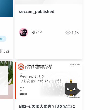
seccon_published
ダビド
1.4K
re
kerberos
active directory
582
B02-そのID大丈夫？IDを安全に