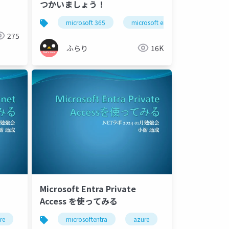
つかいましょう！
microsoft 365
microsoft entra id
japanm
275
ふらり
16K
Microsoft Entra Private
Access を使ってみる
re
microsoftentra
azure