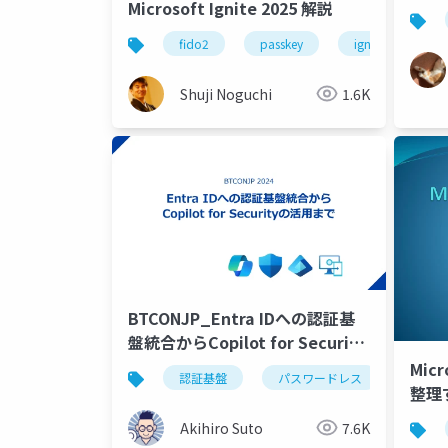
Microsoft Ignite 2025 解説
fido2
passkey
ignite
パ
Shuji Noguchi
1.6K
BTCONJP_Entra IDへの認証基
盤統合からCopilot for Security
の活用まで
Micr
認証基盤
パスワードレス
sso
整理
Akihiro Suto
7.6K