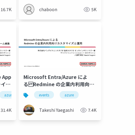
16.7K
chaboon
5K
e App
Microsoft Entra/Azure によ
ライズ
る Redmine の企業内利用向け
ラッ
カスタマイズと運用
d
azure-app-service
events
microsoft-entra-id
azure
31.4K
Takeshi Yaegashi
7.4K