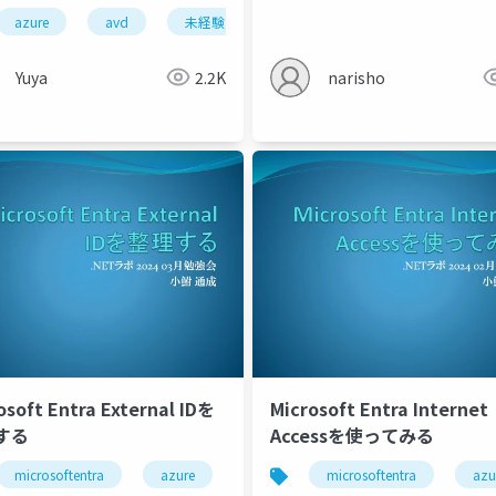
azure
avd
未経験
初心者
仮想デスクトップ
スキー
entraid
Yuya
2.2K
narisho
osoft Entra External IDを
Microsoft Entra Internet
entraid
copilotforsecurity
security
する
Accessを使ってみる
microsoftentra
azure
microsoftentra
azu