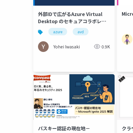
Mic
外部IDで広がるAzure Virtual
Desktop のセキュアコラボレー
ション
azure
avd
Yohei Iwasaki
0.9K
パスキー認証の現在地－
クラ