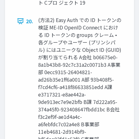
ト Cプロ ジェクト 19
(方法2) Easy Auth での ID トークンの
20.
検証 ME-ID OpenID Connect におけ
る ID トークンの groups クレーム •
各グループやユーザー (プリンシパ
ル) にはユニークな Object ID (GUID)
が割り当てられる A会社 b06675e0-
8a1b43b8-92c7c31a2c0071b3 A事業
部 0ecc9315-26404821-
ad26b35e1ff6a001 A部 93b408f5-
f7cd4cf6-a418f86633851edd A課
e3717321-e8ae442a-
9de913ec7e9e2bfb B課 7d222a95-
374a45f0-923408647fbdd1bc B会社
f3c2ef9f-ae1d4a4c-
a6febfdc7c02a4e8 B事業部
11eb4681-2d914bf9-