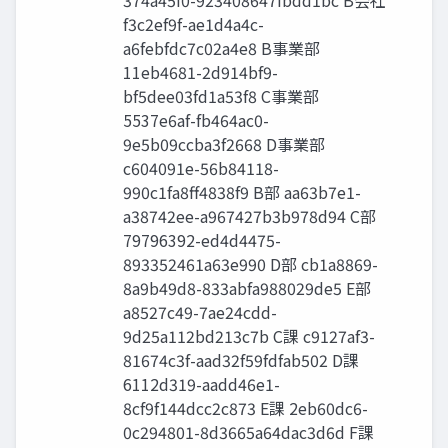
374a45f0-923408647fbdd1bc B会社
f3c2ef9f-ae1d4a4c-
a6febfdc7c02a4e8 B事業部
11eb4681-2d914bf9-
bf5dee03fd1a53f8 C事業部
5537e6af-fb464ac0-
9e5b09ccba3f2668 D事業部
c604091e-56b84118-
990c1fa8ff4838f9 B部 aa63b7e1-
a38742ee-a967427b3b978d94 C部
79796392-ed4d4475-
893352461a63e990 D部 cb1a8869-
8a9b49d8-833abfa988029de5 E部
a8527c49-7ae24cdd-
9d25a112bd213c7b C課 c9127af3-
81674c3f-aad32f59fdfab502 D課
6112d319-aadd46e1-
8cf9f144dcc2c873 E課 2eb60dc6-
0c294801-8d3665a64dac3d6d F課