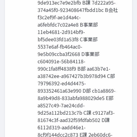
9de913ec7e9e2bfb B課 7d222a95-
374a45f0-923408647fbdd1bc B会社
f3c2ef9f-ae1d4a4c-
a6febfdc7c02a4e8 B事業部
11eb4681-2d914bf9-
bf5dee03fd1a53f8 C事業部
5537e6af-fb464ac0-
9e5b09ccba3f2668 D事業部
c604091e-56b84118-
990c1fa8ff4838f9 B部 aa63b7e1-
a38742ee-a967427b3b978d94 C部
79796392-ed4d4475-
893352461a63e990 D部 cb1a8869-
8a9b49d8-833abfa988029de5 E部
a8527c49-7ae24cdd-
9d25a112bd213c7b C課 c9127af3-
81674c3f-aad32f59fdfab502 D課
6112d319-aadd46e1-
8cf9f144dcc2c873 E課 2eb60dc6-