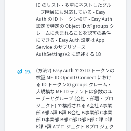
ID のリスト • 多重にネストしたグル
ープ階層にも対応している • Easy
Auth の ID トークン検証 • Easy Auth
設定で特定の Object ID が groups ク
レームに含まれることを認可の条件
にできる • Easy Auth 設定は App
Service のサブリソース
AuthSettingsV2 に記述する 18
(方法2) Easy Auth での ID トークンの
19.
検証 ME-ID OpenID Connect におけ
る ID トークンの groups クレーム •
大規模な ME-ID テナントは多数のユ
ーザーとグループ (会社・部署・プロ
ジェクト) で構成される A会社 A事業
部 A部 A課 B課 B会社 B事業部 C事業
部 D事業部 B部 C部 D部 E部 C課 D課
E課 F課 Aプロ ジェクト Bプロ ジェク