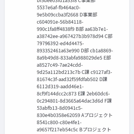
bf5dee03fd1a53f8 C事業部
5537e6af-fb464ac0-
9e5b09ccba3f2668 D事業部
c604091e-56b84118-
990c1fa8ff4838f9 B部 aa63b7e1-
a38742ee-a967427b3b978d94 C部
79796392-ed4d4475-
893352461a63e990 D部 cb1a8869-
8a9b49d8-833abfa988029de5 E部
a8527c49-7ae24cdd-
9d25a112bd213c7b C課 c9127af3-
81674c3f-aad32f59fdfab502 D課
6112d319-aadd46e1-
8cf9f144dcc2c873 E課 2eb60dc6-
0c294801-8d3665a64dac3d6d F課
53abfb13-8d0941c5-
830e4b0358e62059 Aプロジェクト
8541c800-c80e4fe1-
a9657f217eb54c5c Bプロジェクト