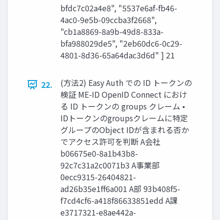
bfdc7c02a4e8", "5537e6af-fb46-
4ac0-9e5b-09ccba3f2668",
"cb1a8869-8a9b-49d8-833a-
bfa988029de5", "2eb60dc6-0c29-
4801-8d36-65a64dac3d6d" ] 21
(方法2) Easy Auth での ID トークンの
22.
検証 ME-ID OpenID Connect におけ
る ID トークンの groups クレーム •
IDトークンのgroupsクレームに特定
グループのObject IDが含まれる否か
でアクセス許可を判断 A会社
b06675e0-8a1b43b8-
92c7c31a2c0071b3 A事業部
0ecc9315-26404821-
ad26b35e1ff6a001 A部 93b408f5-
f7cd4cf6-a418f86633851edd A課
e3717321-e8ae442a-