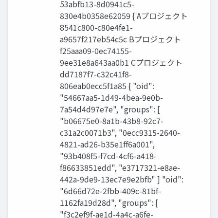
53abfb13-8d0941c5-
830e4b0358e62059 { Aプロジェクト
8541c800-c80e4fe1-
a9657f217eb54c5c Bプロジェクト
f25aaa09-0ec74155-
9ee31e8a643aa0b1 Cプロジェクト
dd7187f7-c32c41f8-
806eab0ecc5f1a85 { "oid":
"54667aa5-1d49-4bea-9e0b-
7a54d4d97e7e", "groups": [
"b06675e0-8a1b-43b8-92c7-
c31a2c0071b3", "0ecc9315-2640-
4821-ad26-b35e1ff6a001",
"93b408f5-f7cd-4cf6-a418-
f86633851edd", "e3717321-e8ae-
442a-9de9-13ec7e9e2bfb" ] "oid":
"6d66d72e-2fbb-409c-81bf-
1162fa19d28d", "groups": [
"f3c2ef9f-ae1d-4a4c-a6fe-