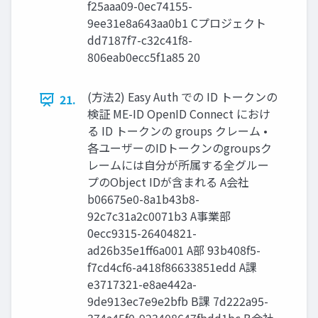
f25aaa09-0ec74155-
9ee31e8a643aa0b1 Cプロジェクト
dd7187f7-c32c41f8-
806eab0ecc5f1a85 20
(方法2) Easy Auth での ID トークンの
21.
検証 ME-ID OpenID Connect におけ
る ID トークンの groups クレーム •
各ユーザーのIDトークンのgroupsク
レームには自分が所属する全グルー
プのObject IDが含まれる A会社
b06675e0-8a1b43b8-
92c7c31a2c0071b3 A事業部
0ecc9315-26404821-
ad26b35e1ff6a001 A部 93b408f5-
f7cd4cf6-a418f86633851edd A課
e3717321-e8ae442a-
9de913ec7e9e2bfb B課 7d222a95-