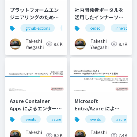
プラットフォームエン
社内開発者ポータルを
ジニアリングのための
活用したインナーソー
セルフサービス基盤の
スの推進と技術的課題
github-actions
azure
cedec
events
innersource
azure-conta
実装
の解決
Takeshi
Takeshi
9.6K
8.7K
Yaegashi
Yaegashi
Azure Container
Microsoft
Apps によるエンタープ
Entra/Azure によ
ライズWebアプリ・サ
る Redmine の企業内
events
azure
azure-container-apps
events
azure
azure
ービスのDevOps
利用向けカスタマイズ
と運用
Takeshi
Takeshi
8.2K
7.4K