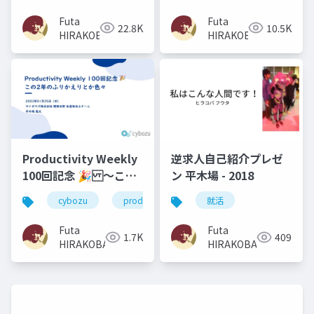
て）
Futa
Futa
22.8K
10.5K
HIRAKOBA
HIRAKOBA
Productivity Weekly
逆求人自己紹介プレゼ
100回記念 🎉 〜この2
ン 平木場 - 2018
年のふりかえりとか
cybozu
productivity
就活
色々〜
Futa
Futa
1.7K
409
HIRAKOBA
HIRAKOBA