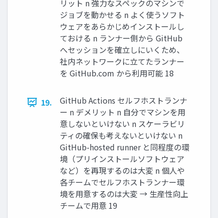
リット n 強⼒なスペックのマシンで
ジョブを動かせる n よく使うソフト
ウェアをあらかじめインストールし
ておける n ランナー側から GitHub
へセッションを確⽴しにいくため、
社内ネットワークに⽴てたランナー
を GitHub.com から利⽤可能 18
GitHub Actions セルフホストランナ
19.
ー n デメリット n ⾃分でマシンを⽤
意しないといけない n スケーラビリ
ティの確保も考えないといけない n
GitHub-hosted runner と同程度の環
境（プリインストールソフトウェア
など）を再現するのは⼤変 n 個⼈や
各チームでセルフホストランナー環
境を⽤意するのは⼤変 → ⽣産性向上
チームで⽤意 19