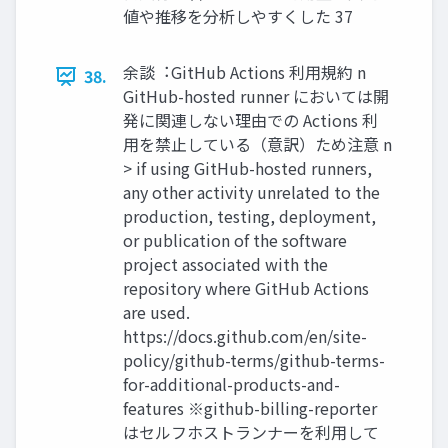
値や推移を分析しやすくした 37
余談︓GitHub Actions 利⽤規約 n
38.
GitHub-hosted runner においては開
発に関連しない理由での Actions 利
⽤を禁⽌している（意訳）ため注意 n
> if using GitHub-hosted runners,
any other activity unrelated to the
production, testing, deployment,
or publication of the software
project associated with the
repository where GitHub Actions
are used.
https://docs.github.com/en/site-
policy/github-terms/github-terms-
for-additional-products-and-
features ※github-billing-reporter
はセルフホストランナーを利⽤して