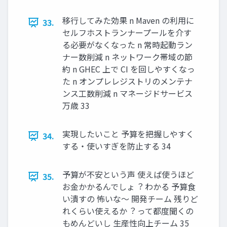
移⾏してみた効果 n Maven の利⽤に
33.
セルフホストランナープールを介す
る必要がなくなった n 常時起動ラン
ナー数削減 n ネットワーク帯域の節
約 n GHEC 上で CI を回しやすくなっ
た n オンプレレジストリのメンテナ
ンス⼯数削減 n マネージドサービス
万歳 33
実現したいこと 予算を把握しやすく
34.
する・使いすぎを防⽌する 34
予算が不安という声 使えば使うほど
35.
お⾦かかるんでしょ︖ わかる 予算⾷
い潰すの 怖いな〜 開発チーム 残りど
れくらい使えるか︖ って都度聞くの
もめんどいし ⽣産性向上チーム 35