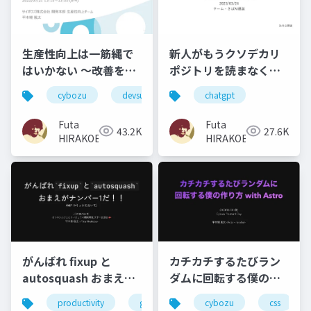
生産性向上は一筋縄で
新人がもうクソデカリ
はいかない 〜改善を進
ポジトリを読まなくて
める上で生じる課題と
いいようにする（でき
cybozu
devsumi
productivity
chatgpt
の付き合い方〜
ず） and ...
Futa
Futa
43.2K
27.6K
HIRAKOBA
HIRAKOBA
がんばれ fixup と
カチカチするたびラン
autosquash おまえが
ダムに回転する僕の作
ナンバー 1 だ！！
り方 with Astro
productivity
git
cybozu
css
（WIP コミットにおい