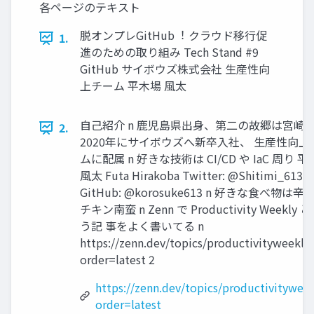
各ページのテキスト
脱オンプレGitHub︕ クラウド移⾏促
1.
進のための取り組み Tech Stand #9
GitHub サイボウズ株式会社 ⽣産性向
上チーム 平⽊場 ⾵太
⾃⼰紹介 n ⿅児島県出⾝、第⼆の故郷は宮崎 n
2.
2020年にサイボウズへ新卒⼊社、 ⽣産性向上
ムに配属 n 好きな技術は CI/CD や IaC 周り 
⾵太 Futa Hirakoba Twitter: @Shitimi_613
GitHub: @korosuke613 n 好きな⾷べ物は⾟
チキン南蛮 n Zenn で Productivity Weekly 
う記 事をよく書いてる n
https://zenn.dev/topics/productivityweekly
order=latest 2
https://zenn.dev/topics/productivityweek
order=latest