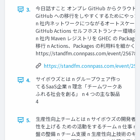
今⽇話すこと オンプレ GitHub からクラウド
3.
GitHub への移⾏をしやすくするためにやっ
n 社内ネットワークにつながるオートスケー
GitHub Actions セルフホストランナー環境
n 社内 Maven レジストリを GHEC の Packages
移⾏ n Actions、Packages の利⽤料を細かく
https://standfm.connpass.com/event/256786
https://standfm.connpass.com/event/256
サイボウズとは n グループウェア作っ
4.
てるSaaS企業 n 理念「チームワークあ
ふれる社会を創る」 n 4 つの主な製品
4
⽣産性向上チームとは n サイボウズの開発者
5.
性を上げる ための活動をするチーム n 仕事 n 
盤の整備 n チーム⽀援 n ⽣産性向上技術のキ