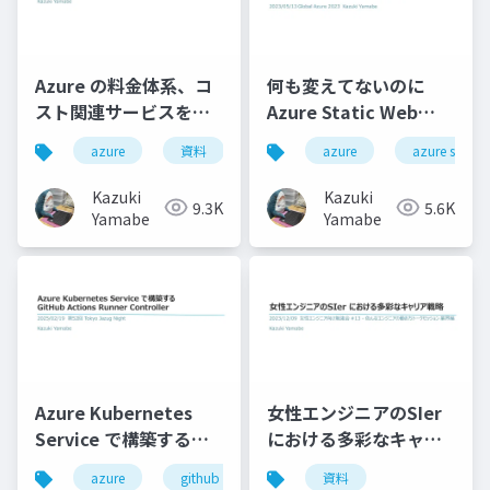
Azure の料金体系、コ
何も変えてないのに
スト関連サービスを学
Azure Static Web
ぼう
Apps上の個人ブログが
azure
資料
azure
azure static
ダウンしたお話
Kazuki
Kazuki
9.3K
5.6K
Yamabe
Yamabe
Azure Kubernetes
女性エンジニアのSIer
Service で構築する
における多彩なキャリ
GitHub Actions
ア戦略
azure
github
資料