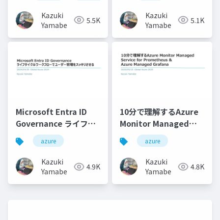
Runner Controller
Kazuki
Kazuki
5.5K
5.1K
Yamabe
Yamabe
Microsoft Entra ID
10分で理解するAzure
Governance ライフサ
Monitor Managed
イクルワークフローで
Service for
azure
azure
ユーザー管理をスッキ
Prometheus & Azure
リさせる
Managed Grafana
Kazuki
Kazuki
4.9K
4.8K
Yamabe
Yamabe