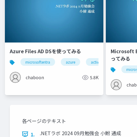
Azure Files AD DSを使ってみる
Microsoft 
ってみる
microsoftentra
azure
active directory
micros
chaboon
5.8K
cha
各ページのテキスト
.NETラボ 2024 09月勉強会 小鮒 通成
1.