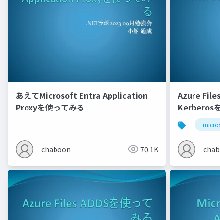
あえてMicrosoft Entra Application
Azure File
Proxyを使ってみる
Kerbero
micros
chaboon
70.1K
cha