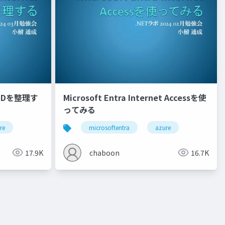
al IDを整理す
Microsoft Entra Internet Accessを使
ってみる
re
microsoftentra
azure
17.9K
chaboon
16.7K