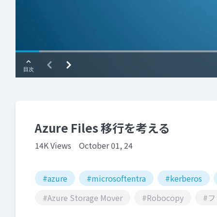
Azure Files 移行を考える
14K Views
October 01, 24
#azure
#microsoftentra
#kerberos
#Azure Storage Mover
#Robocopy
#