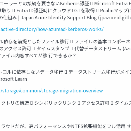
コントローラーとの接続を要さないKerberos認証  Microsoft Entra
Entra ID認証時にクラウドTGTを取得  RealmマップによるK
仕組み | Japan Azure Identity Support Blog (jpazureid.gith
e-active-directory/how-azuread-kerberos-works/
NFS プロトコル依存を前提としたファイル移行  ファイルの基本コンポ
クセス許可  タイムスタンプ  代替データストリーム (Azure 
ファイル内容すべてが移 行できるか？
 / NFS プロトコルに依存しないデータ移行  データストリーム移行
osoft Learn
ure/storage/common/storage-migration-overview
構造  シンボリックリンク  アクセス許可  タイムスタンプ (Cr
ウドだが、高パフォーマンスやNTFS拡張機能をフル活用 する場合は 