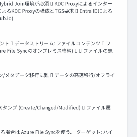
 Hybrid Join環境が必須  KDC Proxyによるインター
DC Proxyの構成とTGS要求  Entra IDによる
ub.io)
ーネント  データストリーム: ファイルコンテンツ  フ
File Syncのオンプレミス格納)   ファイルの忠
がメイン/メタデータ移行に難  データの高速移行/オフライ
eate/Changed/Modified)  ファイル属
Azure File Syncを使う。 ターゲット: ハイ