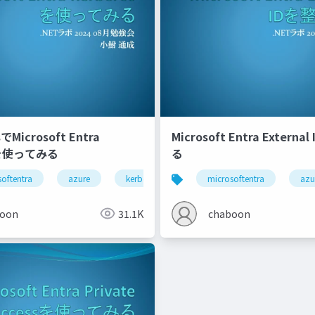
sでMicrosoft Entra
Microsoft Entra Extern
sを使ってみる
る
oftentra
azure
kerberos
active directory
microsoftentra
azu
boon
31.1K
chaboon