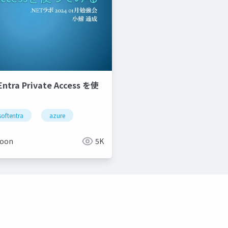
Entra Private Access を使
oftentra
azure
boon
5K