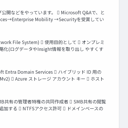
などをやっています。  Microsoft Q&Aで、と
nterprise Mobility →Securityを受賞してい
S(Network File System)  使用目的として  オンプレミ
化(ログデータやInsight情報を取り出し やすくす
oft Entra Domain Services  ハイブリッド ID 用の
 (NTLMv2)  Azure ストレージ アカウント キー  ホスト
 SMB共有の管理者特権の共同作成者  SMB共有の閲覧
加する  NTFSアクセス許可  ドメインベースの