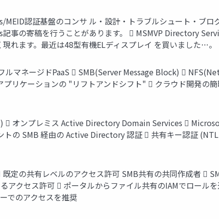
ows/MEID認証基盤のコンサ ル・設計・トラブルシュート・ブログ公開
稿を行うことがあります。  MSMVP Directory Services→E
によく現れます。最近は48型有機ELディスプレイ を買いました…。
cesのフルマネージドPaaS  SMB(Server Message Block)  NF
プリケーションの "リフトアンドシフト"  クラウド開発の簡略
  オンプレミス Active Directory Domain Services  Micros
 クライアントの SMB 経由の Active Directory 認証  共有キー認証
ス許可  既定の共有レベルのアクセス許可 SMB共有の共同作成者 
るアクセス許可  ポータルからファイル共有のIAMでロールを追
キーでのアクセスを推奨