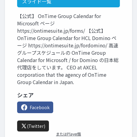
スライド一覧
【公式】 OnTime Group Calendar for
Microsoft ページ
https://ontimesuite.jp/forms/ 【公式】
OnTime Group Calendar for HCL Domino ペ
ージ https://ontimesuite.jp/fordomino/ 高速
グループスケジュールの OnTime Group
Calendar for Microsoft / for Domino の日本総
代理店をしています。 CEO at AXCEL
corporation that the agency of OnTime
Group Calendar in Japan.
シェア
Facebook
(Twitter)
またはPlayer版