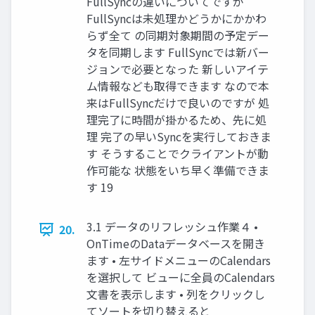
FullSyncの違いについてですが
FullSyncは未処理かどうかにかかわ
らず全て の同期対象期間の予定デー
タを同期します FullSyncでは新バー
ジョンで必要となった 新しいアイテ
ム情報なども取得できます なので本
来はFullSyncだけで良いのですが 処
理完了に時間が掛かるため、先に処
理 完了の早いSyncを実行しておきま
す そうすることでクライアントが動
作可能な 状態をいち早く準備できま
す 19
3.1 データのリフレッシュ作業４ •
20.
OnTimeのDataデータベースを開き
ます • 左サイドメニューのCalendars
を選択して ビューに全員のCalendars
文書を表示します • 列をクリックし
てソートを切り替えると