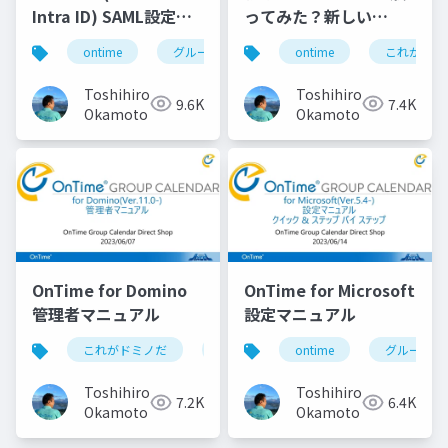
Intra ID) SAML設定マ
ってみた？新しい
ニュアル
Nomad Web用 HCL
ontime
グループカレンダー
ontime
組織カレンダー
これがドミ
Nomad for web
browsers 1.0.5
Toshihiro
Toshihiro
9.6K
7.4K
Domino 12.0.1用 EAP
Okamoto
Okamoto
Drop3 の歩き方
OnTime for Domino
OnTime for Microsoft
管理者マニュアル
設定マニュアル
これがドミノだ
ontime
ontime
hcl
domino
グループカ
Toshihiro
Toshihiro
7.2K
6.4K
Okamoto
Okamoto