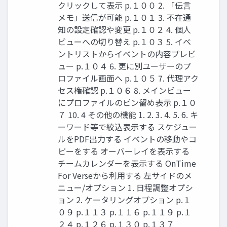
クリックして表示 p.１００ 2. 「伝言
メモ」送信が可能 p.１０１ 3. 不在通
知の設定確認や変更 p.１０２ 4. 個人
ビューへの切り替え p.１０３ 5. イベ
ントリストからイベントの内容プレビ
ュー p.１０４ 6. 更に別ユーザーのプ
ロファイル画面へ p.１０５ 7. 代理アク
セス権確認 p.１０６ 8. メインビュー
にプロファイルのピン留め表示 p.１０
７ 10. 4 その他の機能 1. 2. 3. 4. 5. 6. キ
ーワード等で絞込表示する スケジュー
ルをPDF出力する イベントの移動やコ
ピーをする オーバーレイを表示する
チームカレンダーを表示する OnTime
For Verseから利用する 左サイドのメ
ニュー/オプション 1. 日程調整オプシ
ョン 2. ケータリングオプション p.１
０９ p.１１３ p.１１６ p.１１９ p.１
２４ p.１２６ p.１３０ p.１３７