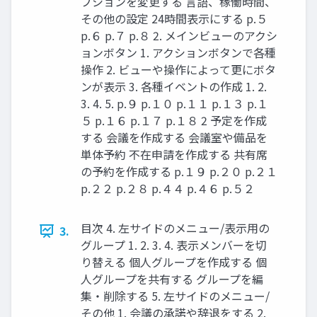
プションを変更する 言語、稼働時間、
その他の設定 24時間表示にする p.５
p.６ p.７ p.８ 2. メインビューのアクシ
ョンボタン 1. アクションボタンで各種
操作 2. ビューや操作によって更にボタ
ンが表示 3. 各種イベントの作成 1. 2.
3. 4. 5. p.９ p.１０ p.１１ p.１３ p.１
５ p.１６ p.１７ p.１８ 2 予定を作成
する 会議を作成する 会議室や備品を
単体予約 不在申請を作成する 共有席
の予約を作成する p.１９ p.２０ p.２１
p.２２ p.２８ p.４４ p.４６ p.５２
目次 4. 左サイドのメニュー/表示用の
3.
グループ 1. 2. 3. 4. 表示メンバーを切
り替える 個人グループを作成する 個
人グループを共有する グループを編
集・削除する 5. 左サイドのメニュー/
その他 1. 会議の承諾や辞退をする 2.