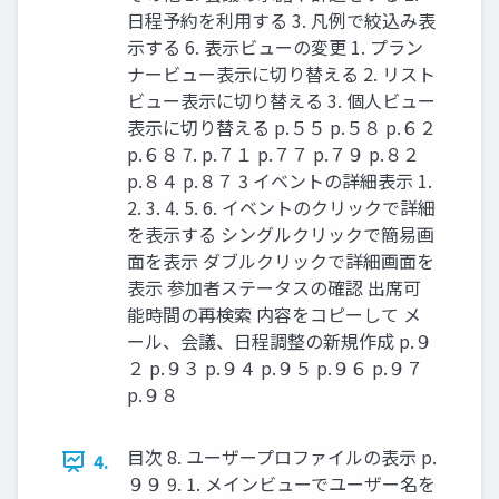
日程予約を利用する 3. 凡例で絞込み表
示する 6. 表示ビューの変更 1. プラン
ナービュー表示に切り替える 2. リスト
ビュー表示に切り替える 3. 個人ビュー
表示に切り替える p.５５ p.５８ p.６２
p.６８ 7. p.７１ p.７７ p.７９ p.８２
p.８４ p.８７ 3 イベントの詳細表示 1.
2. 3. 4. 5. 6. イベントのクリックで詳細
を表示する シングルクリックで簡易画
面を表示 ダブルクリックで詳細画面を
表示 参加者ステータスの確認 出席可
能時間の再検索 内容をコピーして メ
ール、会議、日程調整の新規作成 p.９
２ p.９３ p.９４ p.９５ p.９６ p.９７
p.９８
目次 8. ユーザープロファイルの表示 p.
4.
９９ 9. 1. メインビューでユーザー名を