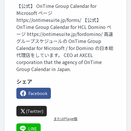
【公式】 OnTime Group Calendar for
Microsoft ページ
https://ontimesuite.jp/forms/ 【公式】
OnTime Group Calendar for HCL Domino ペ
ージ https://ontimesuite.jp/fordomino/ 高速
グループスケジュールの OnTime Group
Calendar for Microsoft / for Domino の日本総
代理店をしています。 CEO at AXCEL
corporation that the agency of OnTime
Group Calendar in Japan.
シェア
Facebook
(Twitter)
またはPlayer版
LINE