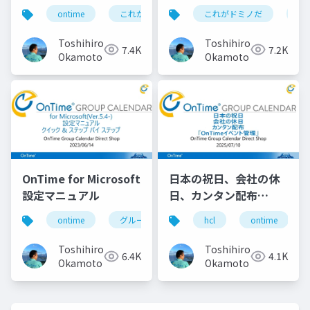
Nomad Web用 HCL
ontime
これがドミノだ
これがドミノだ
domino
hcl
on
Nomad for web
browsers 1.0.5
Toshihiro
Toshihiro
7.4K
7.2K
Domino 12.0.1用 EAP
Okamoto
Okamoto
Drop3 の歩き方
OnTime for Microsoft
日本の祝日、会社の休
設定マニュアル
日、カンタン配布
「OnTimeイベント管
ontime
グループカレンダー
hcl
組織カレンダー
ontime
理」 第76回のの会登
壇資料 2025年7月10
Toshihiro
Toshihiro
6.4K
4.1K
日(木)
Okamoto
Okamoto