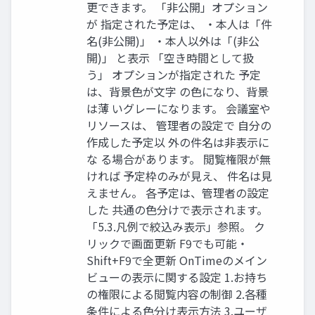
更できます。 「非公開」オプション
が 指定された予定は、 ・本人は「件
名(非公開)」 ・本人以外は「(非公
開)」 と表示 「空き時間として扱
う」 オプションが指定された 予定
は、背景色が文字 の色になり、背景
は薄 いグレーになります。 会議室や
リソースは、 管理者の設定で 自分の
作成した予定以 外の件名は非表示に
な る場合があります。 閲覧権限が無
ければ 予定枠のみが見え、 件名は見
えません。 各予定は、管理者の設定
した 共通の色分けで表示されます。
「5.3.凡例で絞込み表示」参照。 ク
リックで画面更新 F9でも可能・
Shift+F9で全更新 OnTimeのメイン
ビューの表示に関する設定 1.お持ち
の権限による閲覧内容の制御 2.各種
条件による色分け表示方法 3.ユーザ