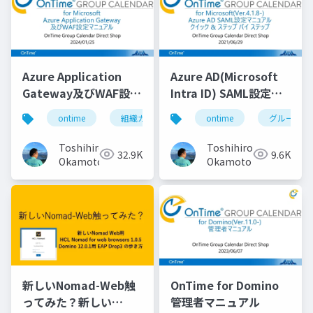
Azure Application
Azure AD(Microsoft
Gateway及びWAF設定
Intra ID) SAML設定マ
マニュアル
ニュアル
ontime
組織カレンダー
ontime
組織スケジュール
グループカ
Toshihiro
Toshihiro
32.9K
9.6K
Okamoto
Okamoto
新しいNomad-Web触
OnTime for Domino
ってみた？新しい
管理者マニュアル