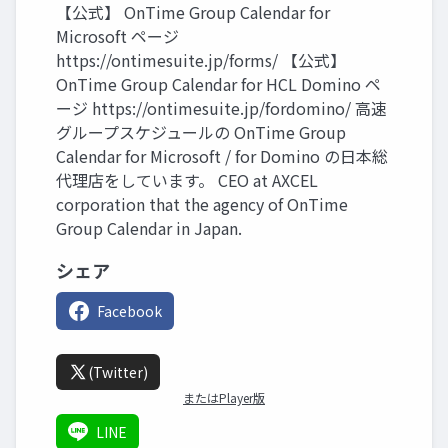
【公式】 OnTime Group Calendar for
Microsoft ページ
https://ontimesuite.jp/forms/ 【公式】
OnTime Group Calendar for HCL Domino ペ
ージ https://ontimesuite.jp/fordomino/ 高速
グループスケジュールの OnTime Group
Calendar for Microsoft / for Domino の日本総
代理店をしています。 CEO at AXCEL
corporation that the agency of OnTime
Group Calendar in Japan.
シェア
Facebook
(Twitter)
またはPlayer版
LINE