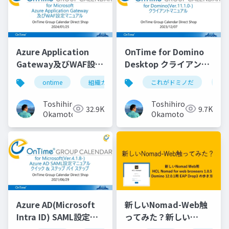
Azure Application
OnTime for Domino
Gateway及びWAF設定
Desktop クライアント
マニュアル
マニュアル
ontime
組織カレンダー
これがドミノだ
組織スケジュール
on
Toshihiro
Toshihiro
32.9K
9.7K
Okamoto
Okamoto
Azure AD(Microsoft
新しいNomad-Web触
Intra ID) SAML設定マ
ってみた？新しい
ニュアル
Nomad Web用 HCL