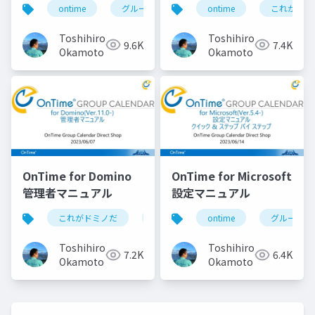
ontime
グループカレンダー
ontime
組織カレンダー
これがドミ
Nomad for web
browsers 1.0.5
Toshihiro
Toshihiro
9.6K
7.4K
Domino 12.0.1用 EAP
Okamoto
Okamoto
Drop3 の歩き方
OnTime for Domino
OnTime for Microsoft
管理者マニュアル
設定マニュアル
これがドミノだ
ontime
ontime
hcl
domino
グループカ
Toshihiro
Toshihiro
7.2K
6.4K
Okamoto
Okamoto