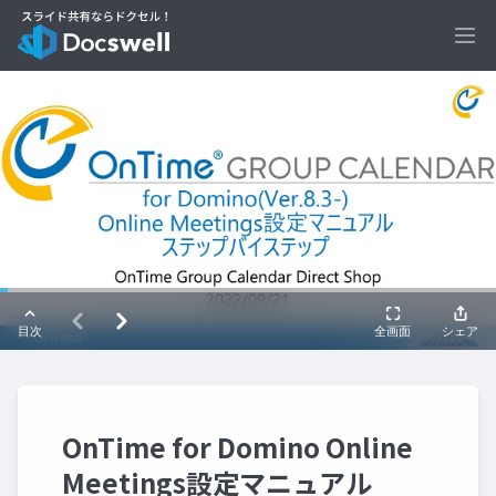
Ope
OnTime for Domino Online
Meetings設定マニュアル