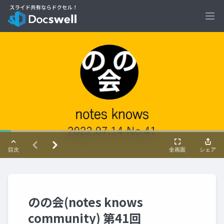
Ope
のの会(notes knows
community) 第41回