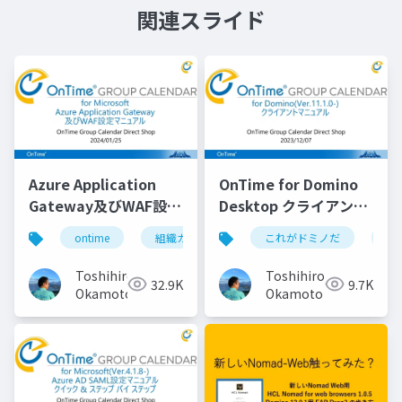
関連スライド
Azure Application
OnTime for Domino
Gateway及びWAF設定
Desktop クライアント
マニュアル
マニュアル
ontime
組織カレンダー
これがドミノだ
組織スケジュール
on
Toshihiro
Toshihiro
32.9K
9.7K
Okamoto
Okamoto