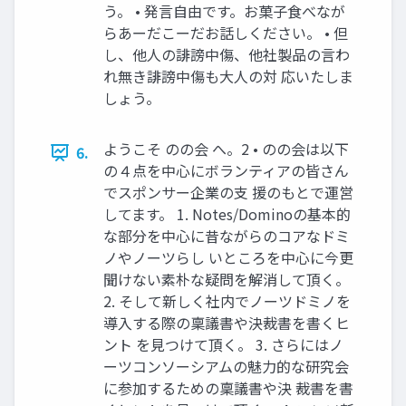
う。 • 発言自由です。お菓子食べなが
らあーだこーだお話しください。 • 但
し、他人の誹謗中傷、他社製品の言わ
れ無き誹謗中傷も大人の対 応いたしま
しょう。
ようこそ のの会 へ。2 • のの会は以下
6.
の４点を中心にボランティアの皆さん
でスポンサー企業の支 援のもとで運営
してます。 1. Notes/Dominoの基本的
な部分を中心に昔ながらのコアなドミ
ノやノーツらし いところを中心に今更
聞けない素朴な疑問を解消して頂く。
2. そして新しく社内でノーツドミノを
導入する際の稟議書や決裁書を書くヒ
ント を見つけて頂く。 3. さらにはノ
ーツコンソーシアムの魅力的な研究会
に参加するための稟議書や決 裁書を書