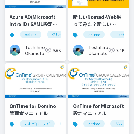
Azure AD(Microsoft
新しいNomad-Web触
Intra ID) SAML設定マ
ってみた？新しい
ニュアル
Nomad Web用 HCL
ontime
グループカレンダー
ontime
組織カレンダー
これがドミ
Nomad for web
browsers 1.0.5
Toshihiro
Toshihiro
9.6K
7.4K
Domino 12.0.1用 EAP
Okamoto
Okamoto
Drop3 の歩き方
OnTime for Domino
OnTime for Microsoft
管理者マニュアル
設定マニュアル
これがドミノだ
ontime
ontime
hcl
domino
グループカ