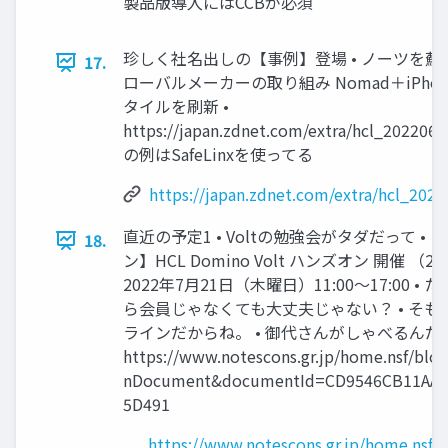
製品版導入にはCCBが必須
珍しく社名出しの【事例】登場 • ノーツを
17.
ローバルメーカーの取り組み Nomad＋iPho
タイルを刷新 •
https://japan.zdnet.com/extra/hcl_202206
の例はSafeLinxを使ってる
https://japan.zdnet.com/extra/hcl_202
直近の予定1 • Voltの勉強会がタダだって •
18.
ン】HCL Domino Volt ハンズオン 開催 （2
2022年7月21日（木曜日）11:00～17:00 
ら会員じゃなくても大丈夫じゃない？ • そもそ
ラインだからね。 • 御代さんがしゃべるんだっ
https://www.notescons.gr.jp/home.nsf/blo
nDocument&documentId=CD9546CB11AA5
5D491
https://www.notescons.gr.jp/home.nsf/b