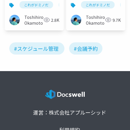
ニュアル
マニュアル
これがドミノだ
ontime
これがドミノだ
hcl
domino
on
Toshihiro
Toshihiro
2.8K
9.7K
Okamoto
Okamoto
#スケジュール管理
#会議予約
運営：株式会社アプルーシッド
利用規約