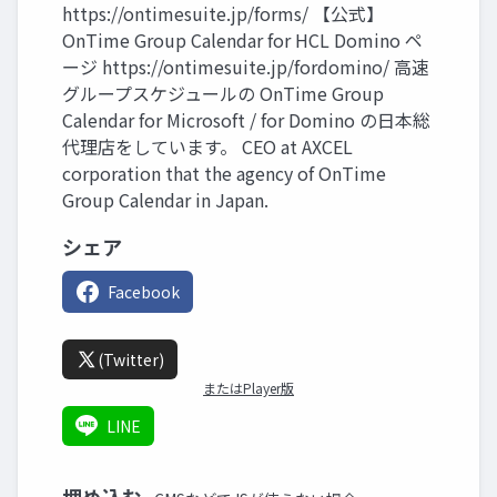
https://ontimesuite.jp/forms/ 【公式】
OnTime Group Calendar for HCL Domino ペ
ージ https://ontimesuite.jp/fordomino/ 高速
グループスケジュールの OnTime Group
Calendar for Microsoft / for Domino の日本総
代理店をしています。 CEO at AXCEL
corporation that the agency of OnTime
Group Calendar in Japan.
シェア
Facebook
(Twitter)
またはPlayer版
LINE