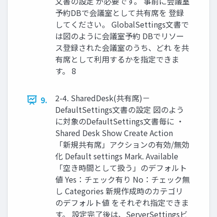
文書の設定 が必要です。 事前に会議室
予約DBで会議室として共有席を 登録
してください。 GlobalSettings文書で
は図のように会議室予約 DBでリソー
ス登録された会議室のうち、どれ を共
有席として利用するかを指定できま
す。 8
2-4. SharedDesk(共有席)－
9.
DefaultSettings文書の設定 図のよう
に対象のDefaultSettings文書毎に ・
Shared Desk Show Create Action
「新規共有席」アクションの有効/無効
化 Default settings Mark. Available
「空き時間として扱う」のデフォルト
値 Yes：チェック有り No：チェック無
し Categories 新規作成時のカテゴリ
のデフォルト値 をそれぞれ指定できま
す。 設定完了後は、ServerSettingsビ