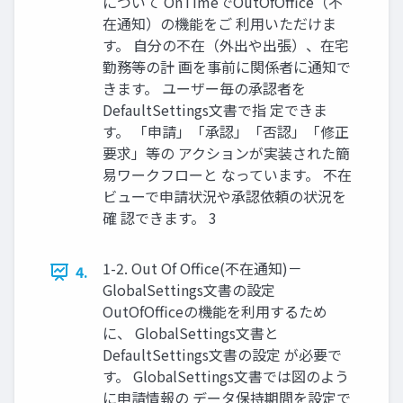
について OnTimeでOutOfOffice（不
在通知）の機能をご 利用いただけま
す。 自分の不在（外出や出張）、在宅
勤務等の計 画を事前に関係者に通知で
きます。 ユーザー毎の承認者を
DefaultSettings文書で指 定できま
す。 「申請」「承認」「否認」「修正
要求」等の アクションが実装された簡
易ワークフローと なっています。 不在
ビューで申請状況や承認依頼の状況を
確 認できます。 3
1-2. Out Of Office(不在通知)－
4.
GlobalSettings文書の設定
OutOfOfficeの機能を利用するため
に、 GlobalSettings文書と
DefaultSettings文書の設定 が必要で
す。 GlobalSettings文書では図のよう
に申請情報の データ保持期間を設定で