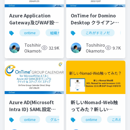
Azure Application
OnTime for Domino
Gateway及びWAF設定
Desktop クライアント
マニュアル
マニュアル
ontime
組織カレンダー
これがドミノだ
組織スケジュール
on
Toshihiro
Toshihiro
32.9K
9.7K
Okamoto
Okamoto
Azure AD(Microsoft
新しいNomad-Web触
Intra ID) SAML設定マ
ってみた？新しい
ニュアル
Nomad Web用 HCL
ontime
グループカレンダー
ontime
組織カレンダー
これがドミ
Nomad for web
browsers 1.0.5