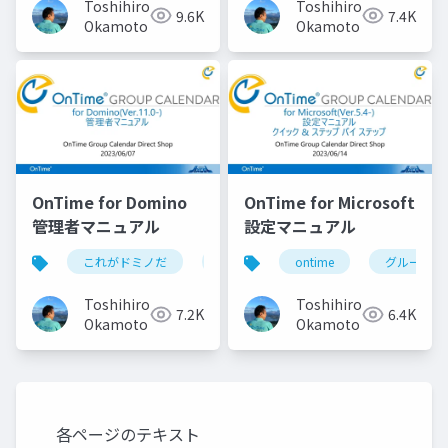
Toshihiro
Toshihiro
9.6K
7.4K
Domino 12.0.1用 EAP
Okamoto
Okamoto
Drop3 の歩き方
OnTime for Domino
OnTime for Microsoft
管理者マニュアル
設定マニュアル
これがドミノだ
ontime
ontime
hcl
domino
グループカ
Toshihiro
Toshihiro
7.2K
6.4K
Okamoto
Okamoto
各ページのテキスト