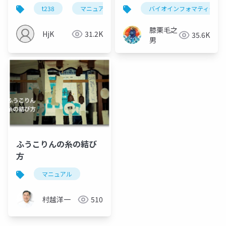
t238
マニュアル
電子トリガー
バイオインフォマティクス
dtu
膝栗毛之
HjK
31.2K
35.6K
男
ふうこりんの糸の結び
方
マニュアル
村越洋一
510