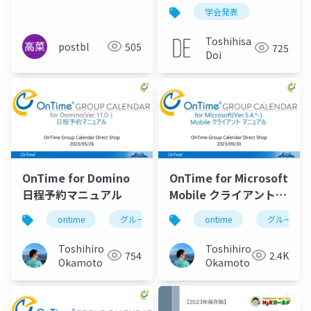
ルにおける注視行動分
学会発表
析-紙と動画の比較-
Toshihisa
postbl
505
725
Doi
OnTime for Domino
OnTime for Microsoft
日程予約マニュアル
Mobile クライアントマ
ニュアル
ontime
グループカレンダー
ontime
組織カレンダー
グループカ
Toshihiro
Toshihiro
754
2.4K
Okamoto
Okamoto