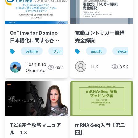
OnTime for Domino
電動ガントリガー機構
日本語化に関する各種
完全解説
設定マニュアル
ontime
グループカレンダー
airsoft
組織カレンダー
electric gun
Toshihiro
HjK
8.5K
652
Okamoto
T238完全攻略マニュア
mRNA-Seq入門【第三
ル 1.3
回】