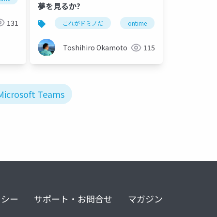
夢を見るか?
131
これがドミノだ
ontime
hcl
dom
Toshihiro Okamoto
115
Microsoft Teams
リシー
サポート・お問合せ
マガジン