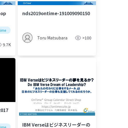
top
nds2019ontime-191009090150
プカレンダー
time
hcl
グループスケジュール
domino
グループカレンダー
フリーミアム
グループ
組織カ
Toru Matsubara
>100
9.7K
2017
IBM Verseはビジネスリーダーの
ams
織カレンダー
time
microsoft365
hcl
組織スケジュール
domino
office365
グループカレンダー
teams
outlook
microsoft365
グループ