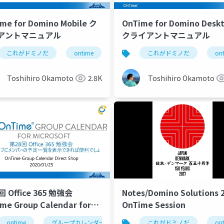
me for Domino Mobile ク
OnTime for Domino Desk
アントマニュアル
クライアントマニュアル
これがドミノだ
ontime
hcl
これがドミノだ
domino
グルー
on
Toshihiro Okamoto
2.8K
Toshihiro Okamoto
回 Office 365 勉強会
Notes/Domino Solutions 
me Group Calendar for
OnTime Session
osoft Teams
ループスケジュール
ontime
グループカレンダー
組織カレンダー
グループスケジュール
組織スケジュール
これがドミノだ
te
組
on