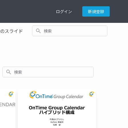
ログイン
新規登録
検索
てのスライド
検索