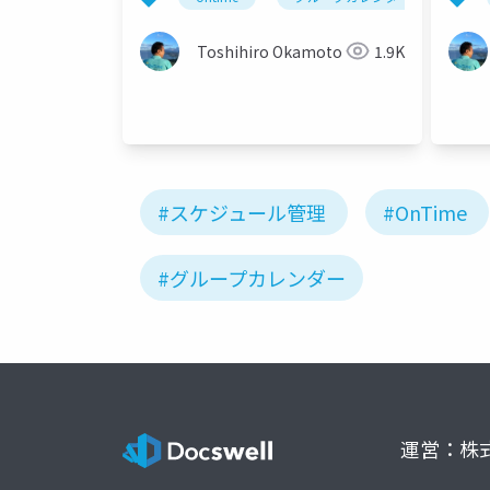
Toshihiro Okamoto
1.9K
#スケジュール管理
#OnTime
#グループカレンダー
運営：株