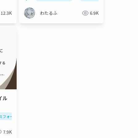
12.3K
わたるふ
6.9K
イル
スフォーメーション
エフェクター
液体
アジャイル
ジオメトリ
devops
流入口
ソフトウェア開
ベイク
7.9K