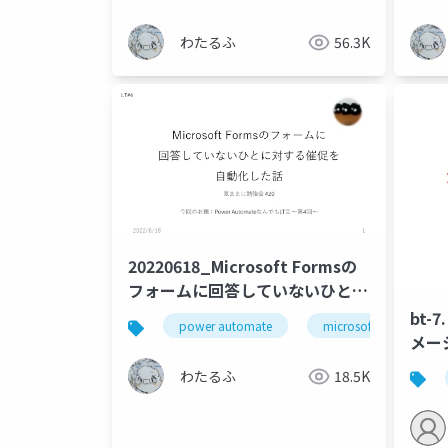
わたるふ
56.3K
20220618_Microsoft Formsの
フォームに回答していないひとに
対する催促を自動化した話
bt-
power automate
microsoft forms
メー
わたるふ
18.5K