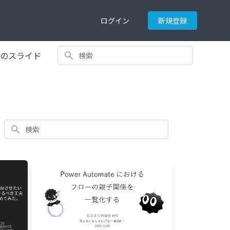
ログイン
新規登録
検索
てのスライド
検索