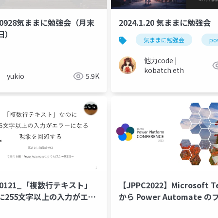
240928気ままに勉強会（月末
2024.1.20 気ままに勉強会
日）
気ままに勉強会
po
他力code |
kobatch.eth
yukio
5.9K
30121_「複数行テキスト」
【JPPC2022】Microsoft T
に255文字以上の入力がエラ
から Power Automate 
なる現象を回避する
を実行してみた（わたるふ