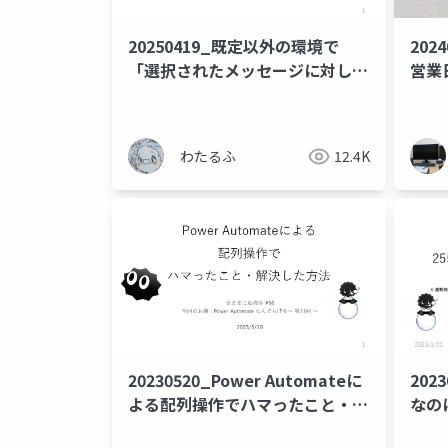
20250419_既定以外の環境で
20
「選択されたメッセージに対し
営業
て」トリガーと同様のことを実現
する方法
わたるふ
12.4K
20230520_Power Automateに
202
よる配列操作でハマったこと・解
なの
決した方法
ーに