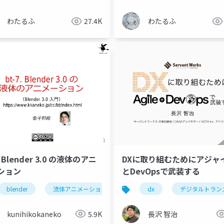
わたるふ
27.4K
わたるふ
7. Blender 3.0 の液体のアニ
DXに取り組むためにアジャ
microsoft teams
ション
とDevOpsで武装する
blender
流体アニメーション
ドメイン
dx
デジタルトラン
フロー
kunihikokaneko
5.9K
長沢 智治