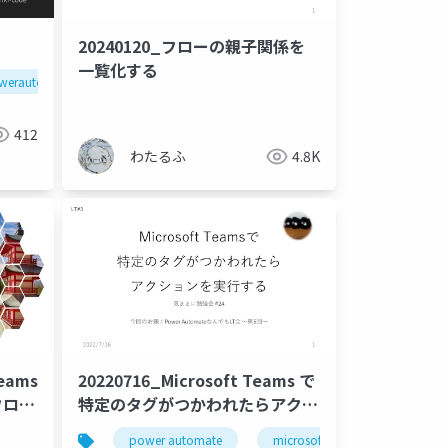
20240120_フローの親子関係を
一覧化する
werautomate
thankscard
412
わたるふ
4.8K
eams
20220716_Microsoft Teams で
のフロー
特定のタグがつかわれたらアクシ
）
ョンを実行する
power automate
microsoft teams
sharep