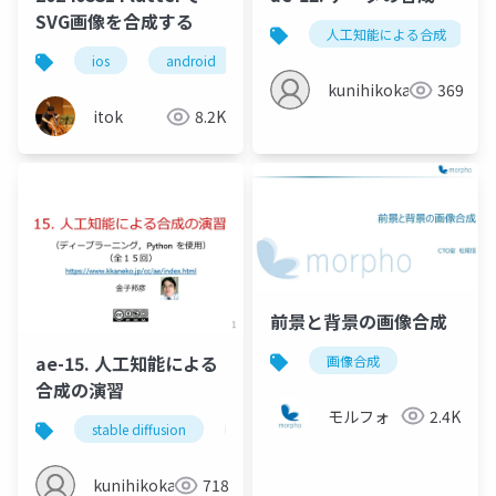
SVG画像を合成する
人工知能による合成
ios
android
flutter
kunihikokaneko
369
itok
8.2K
前景と背景の画像合成
ae-15. 人工知能による
画像合成
合成の演習
モルフォ
2.4K
stable diffusion
人工知能による画像合成
pix2pix
kunihikokaneko
718