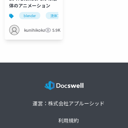
体のアニメーション
blender
流体アニメーション
ドメイン
フ
kunihikokaneko
5.9K
運営：株式会社アプルーシッド
利用規約