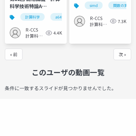
（2023）
科学技術特論A
simd
関数の実装例
（2023）
計算科学
a64fx
カーネルのチューニング
R-CCS
7.3K
計算科学
R-CCS
研究推進
4.4K
計算科学
室
研究推進
室
« 前
次 »
このユーザの動画一覧
条件に一致するスライドが見つかりませんでした。