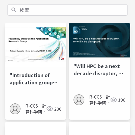
検索
"Will HPC be a next
decade disruptor, or
"Introduction of
will it be disrupted?"
application group
activities of RIKEN FS
team and a
R-CCS 計
196
算科学研究
prospective on next-
R-CCS 計
200
推進室
generation
算科学研究
applications"
推進室