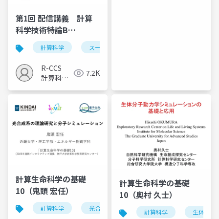
推進室
第1回 配信講義 計算
科学技術特論B
（2024）
計算科学
スーパーコンピュータ
メモリ階層
R-CCS
7.2K
計算科学
研究推進
室
計算生命科学の基礎
計算生命科学の基礎
10（鬼頭 宏任）
10（奥村 久士）
計算科学
光合成
励起エネルギー移動反応
計算科学
生体分子