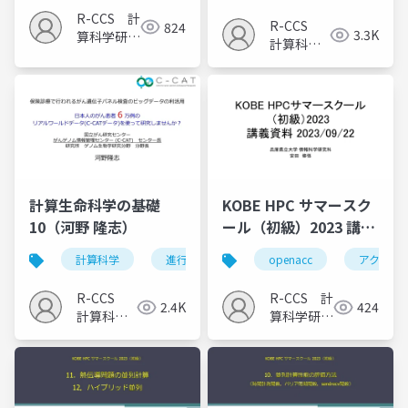
R-CCS 計
R-CCS
824
3.3K
算科学研究
計算科学
推進室
研究推進
室
計算生命科学の基礎
KOBE HPC サマースク
10（河野 隆志）
ール（初級）2023 講義
14
計算科学
進行固形がん
openacc
遺伝子パネル検査
アクセラ
R-CCS
R-CCS 計
2.4K
424
計算科学
算科学研究
研究推進
推進室
室