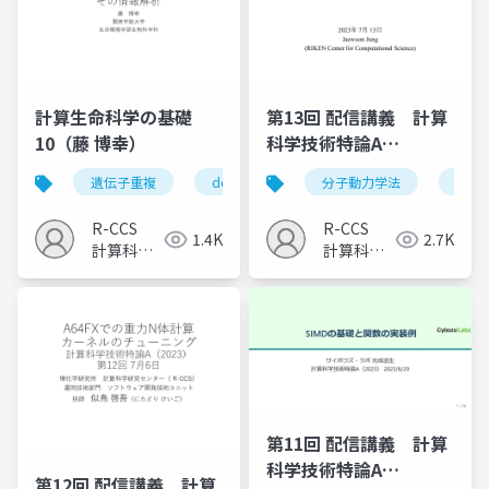
計算生命科学の基礎
第13回 配信講義 計算
10（藤 博幸）
科学技術特論A
（2023）
遺伝子重複
ddcモデル
分子動力学法
新規機能
タンパ
paral
R-CCS
R-CCS
1.4K
2.7K
計算科学
計算科学
研究推進
研究推進
室
室
第11回 配信講義 計算
科学技術特論A
第12回 配信講義 計算