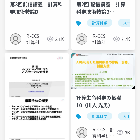
第3回配信講義 計算科
第2回 配信講義 計算
学技術特論B
科学技術特論B
（2024）
計算科学
スーパー
R-CCS
R-CCS
2.1K
2.7K
計算科学
計算科学
研究推進
研究推進
室
室
計算生命科学の基礎
10（川人 光男）
計算科学
人工知能
R-CCS 計
3K
算科学研究