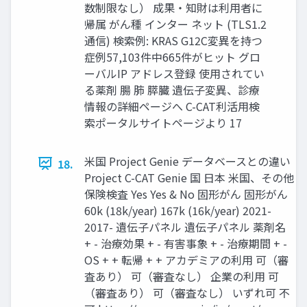
数制限なし） 成果・知財は利用者に
帰属 がん種 インター ネット (TLS1.2
通信) 検索例: KRAS G12C変異を持つ
症例57,103件中665件がヒット グロ
ーバルIP アドレス登録 使用されてい
る薬剤 腸 肺 膵臓 遺伝子変異、診療
情報の詳細ページへ C-CAT利活用検
索ポータルサイトページより 17
米国 Project Genie データベースとの違い
18.
Project C-CAT Genie 国 日本 米国、その他
保険検査 Yes Yes & No 固形がん 固形がん
60k (18k/year) 167k (16k/year) 2021-
2017- 遺伝子パネル 遺伝子パネル 薬剤名
+ - 治療効果 + - 有害事象 + - 治療期間 + -
OS + + 転帰 + + アカデミアの利用 可（審
査あり） 可（審査なし） 企業の利用 可
（審査あり） 可（審査なし） いずれ可 不