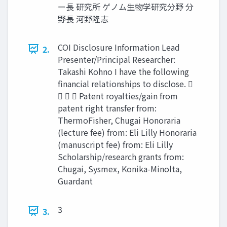
ー長 研究所 ゲノム生物学研究分野 分
野長 河野隆志
COI Disclosure Information Lead
2.
Presenter/Principal Researcher:
Takashi Kohno I have the following
financial relationships to disclose. 
   Patent royalties/gain from
patent right transfer from:
ThermoFisher, Chugai Honoraria
(lecture fee) from: Eli Lilly Honoraria
(manuscript fee) from: Eli Lilly
Scholarship/research grants from:
Chugai, Sysmex, Konika-Minolta,
Guardant
3
3.