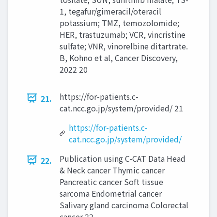
1, tegafur/gimeracil/oteracil
potassium; TMZ, temozolomide;
HER, trastuzumab; VCR, vincristine
sulfate; VNR, vinorelbine ditartrate.
B, Kohno et al, Cancer Discovery,
2022 20
https://for-patients.c-
21.
cat.ncc.go.jp/system/provided/ 21
https://for-patients.c-
cat.ncc.go.jp/system/provided/
Publication using C-CAT Data Head
22.
& Neck cancer Thymic cancer
Pancreatic cancer Soft tissue
sarcoma Endometrial cancer
Salivary gland carcinoma Colorectal
cancer 22