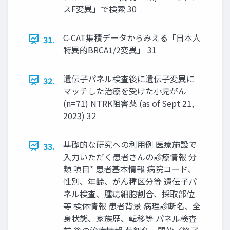
スF変異」で検索 30
C-CAT集積データからみえる「日本人
31.
特異的BRCA1/2変異」 31
遺伝子パネル検査後に遺伝子変異に
32.
マッチした治療を受けた小児がん
(n=71) NTRK阻害薬 (as of Sept 21,
2023) 32
基礎的な研究への利用例 医療施設で
33.
入力いただく患者さんの診療情報 分
類 項目* 患者基本情報 病院コード、
性別、年齢、がん種区分等 遺伝子パ
ネル検査、腫瘍細胞割合、採取部位
等 検体情報 患者背景 病理診断名、全
身状態、家族歴、転移等 パネル検査