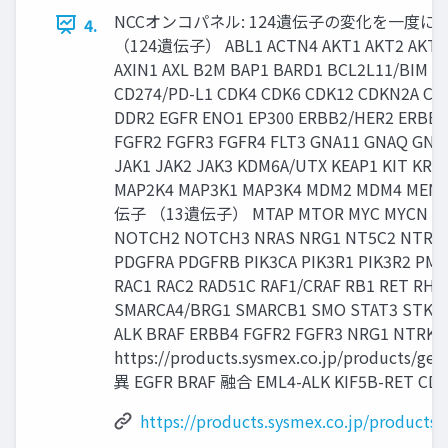
NCCオンコパネル: 124遺伝子の変化を一度に
4.
（124遺伝子） ABL1 ACTN4 AKT1 AKT2 AKT3 A
AXIN1 AXL B2M BAP1 BARD1 BCL2L11/BIM B
CD274/PD-L1 CDK4 CDK6 CDK12 CDKN2A C
DDR2 EGFR ENO1 EP300 ERBB2/HER2 ERBB3
FGFR2 FGFR3 FGFR4 FLT3 GNA11 GNAQ GNAS 
JAK1 JAK2 JAK3 KDM6A/UTX KEAP1 KIT KR
MAP2K4 MAP3K1 MAP3K4 MDM2 MDM4 ME
伝子 （13遺伝子） MTAP MTOR MYC MYCN NF1
NOTCH2 NOTCH3 NRAS NRG1 NT5C2 NTRK1
PDGFRA PDGFRB PIK3CA PIK3R1 PIK3R2 PM
RAC1 RAC2 RAD51C RAF1/CRAF RB1 RET RH
SMARCA4/BRG1 SMARCB1 SMO STAT3 STK11
ALK BRAF ERBB4 FGFR2 FGFR3 NRG1 NTRK1
https://products.sysmex.co.jp/products/g
異 EGFR BRAF 融合 EML4-ALK KIF5B-RET CD
https://products.sysmex.co.jp/product