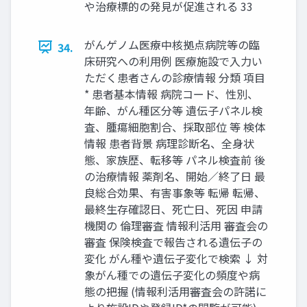
や治療標的の発見が促進される 33
がんゲノム医療中核拠点病院等の臨
34.
床研究への利用例 医療施設で入力い
ただく患者さんの診療情報 分類 項目
* 患者基本情報 病院コード、性別、
年齢、がん種区分等 遺伝子パネル検
査、腫瘍細胞割合、採取部位 等 検体
情報 患者背景 病理診断名、全身状
態、家族歴、転移等 パネル検査前 後
の治療情報 薬剤名、開始／終了日 最
良総合効果、有害事象等 転帰 転帰、
最終生存確認日、死亡日、死因 申請
機関の 倫理審査 情報利活用 審査会の
審査 保険検査で報告される遺伝子の
変化 がん種や遺伝子変化で検索 ↓ 対
象がん種での遺伝子変化の頻度や病
態の把握 (情報利活用審査会の許諾に