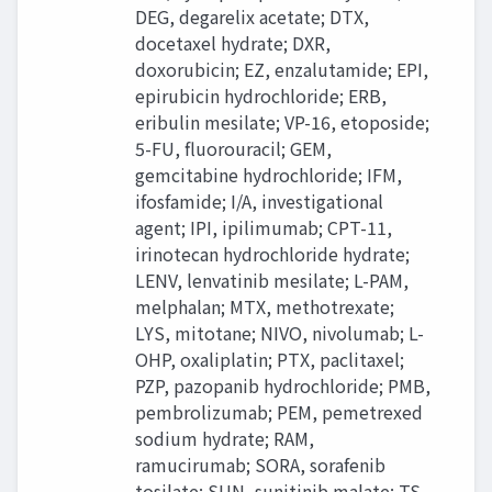
DEG, degarelix acetate; DTX,
docetaxel hydrate; DXR,
doxorubicin; EZ, enzalutamide; EPI,
epirubicin hydrochloride; ERB,
eribulin mesilate; VP-16, etoposide;
5-FU, fluorouracil; GEM,
gemcitabine hydrochloride; IFM,
ifosfamide; I/A, investigational
agent; IPI, ipilimumab; CPT-11,
irinotecan hydrochloride hydrate;
LENV, lenvatinib mesilate; L-PAM,
melphalan; MTX, methotrexate;
LYS, mitotane; NIVO, nivolumab; L-
OHP, oxaliplatin; PTX, paclitaxel;
PZP, pazopanib hydrochloride; PMB,
pembrolizumab; PEM, pemetrexed
sodium hydrate; RAM,
ramucirumab; SORA, sorafenib
tosilate; SUN, sunitinib malate; TS-