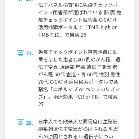
伝子パネル検査後に免疫チェックポ
イント阻害薬が選ばれている 肺 腸 免
疫チェックポイント阻害薬 C-CAT利
活用検索ポータルで「TMB-high or
TMB≧10」で検索 26
免疫チェックポイント阻害治療に効
27.
果を示した患者1,407例のがん種、遺
伝子変異 頭頚部 年齢 遺伝子変異 肺
がん種 50代 食道・胃 60代 性別 男性
70代 C-CAT利活用検索ポータルで薬
剤名「ニボルマブ or ペンブロリズマ
ブ」、治療効果「CR or PR」で検索
27
日本人でも欧米人と同程度に生殖細
28.
胞系列遺伝子変異が検出される 乳が
んの原因とされる11遺伝子につい