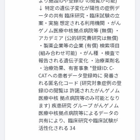
より施設IDや登録ID*の閲覧が可能)
↓ 特定の遺伝子変化が陽性の症例デ
ータの共有 臨床研究・臨床試験の立
案・実施 想定される利用機関 ・がん
ゲノム医療中核拠点病院等 (無償) ・
アカデミア (公的研究費研究は無償)
・製薬企業等の企業 (有償) 検索項目
(組み合わせ可能) ・がん種 ・検査で
報告される遺伝子変化 ・治療薬剤名
・治療効果、有害事象 *登録ID: C-
CATへの患者データ登録時に 発番さ
れる匿名化コード (研究対象症例の登
録IDの閲覧は 許諾されたがんゲノム
医療中核 拠点病院等のみ可能となり
ます) 疾患研究 グループ がんゲノム
医療中核拠点病院等によるデータの
共有により、臨床研究や臨床試験が
活性化される 34