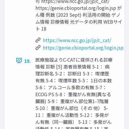
可 https://www.ncc.go.jp/jp/c_cat/
https://genie.cbioportal.org/login.jsp が
ん種 例数 (2023 Sept) 利活用の開始 ゲノ
ム情報 診療情報 元データの利用 WEBサイ
ト 18
https://www.ncc.go.jp/jp/c_cat/
https://genie.cbioportal.org/login.jsp
医療施設よりC-CATに提供される診療
19.
情報 診断 [5] 患者背景情報 5-1： 病
理診断名 5-2： 診断日 5-3： 喫煙歴
有無 5-4： 喫煙年数 5-5： 1日の本数
5-6： アルコール多飲の有無 5-7：
ECOG PS 5-8： 重複がん有無(異なる
臓器) 5-9： 重複がん部位第1-7階層
5-10： 重複がん部位（その 他） 5-
11： 重複がん活動性 5-12： 多発が
ん有無（同一臓器） 5-13： 多発がん
活動性 5-14： 家族歴有無 5-15：家