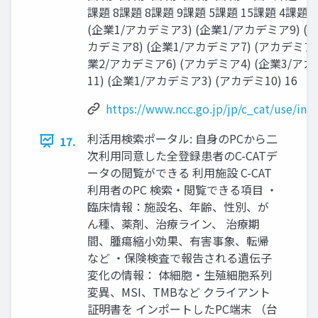
課題 8課題 8課題 9課題 5課題 15課題 4課題 
(企業1/アカデミア3) (企業1/アカデミア9) (
カデミア8) (企業1/アカデミア7) (アカデミア8
業2/アカデミア6) (アカデミア4) (企業3/ア
11) (企業1/アカデミア3) (アカデミ10) 16
https://www.ncc.go.jp/jp/c_cat/use/ind
利活用検索ポータル: 自身のPCから二
17.
次利用同意した全登録患者のC-CATデ
ータの閲覧ができる 利用施設 C-CAT
利用者のPC 検索・閲覧できる項目 ・
臨床情報：施設名、年齢、性別、が
ん種、薬剤、治療ライン、 治療期
間、腫瘍縮小効果、有害事象、転帰
など ・保険検査で報告される遺伝子
変化の情報： 体細胞・生殖細胞系列
変異、MSI、TMBなど クライアント
証明書を インポートしたPC端末 （台