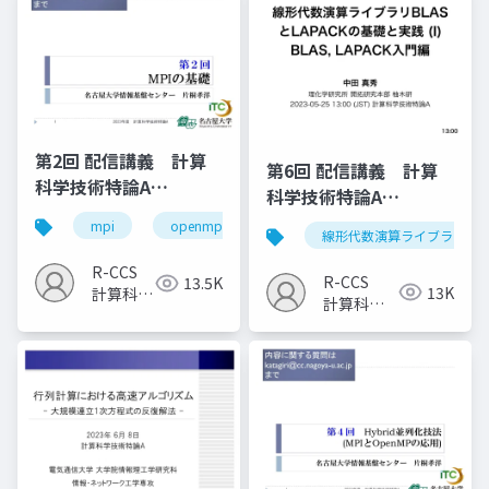
第2回 配信講義 計算
第6回 配信講義 計算
科学技術特論A
科学技術特論A
（2023）
（2023）
mpi
openmp
計算科学
高性能計算技術
線形代数演算ライブラリ
R-CCS
R-CCS
13.5K
13K
計算科学
計算科学
研究推進
研究推進
室
室