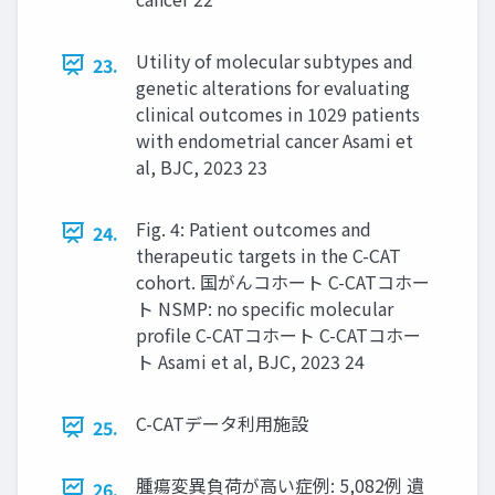
Utility of molecular subtypes and
23.
genetic alterations for evaluating
clinical outcomes in 1029 patients
with endometrial cancer Asami et
al, BJC, 2023 23
Fig. 4: Patient outcomes and
24.
therapeutic targets in the C-CAT
cohort. 国がんコホート C-CATコホー
ト NSMP: no specific molecular
profile C-CATコホート C-CATコホー
ト Asami et al, BJC, 2023 24
C-CATデータ利用施設
25.
腫瘍変異負荷が高い症例: 5,082例 遺
26.