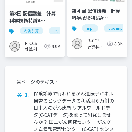
第４回 配信講義 計算
第8回 配信講義 計算
科学技術特論A
科学技術特論A
（2023）
（2023）
mpi
openmp
行列計算
アルゴリズム
計算科学技術
R-CCS
R-CCS
8.3K
9.9K
計算科学
計算科学
研究推進
研究推進
室
室
各ページのテキスト
保険診療で行われるがん遺伝子パネル
1.
検査のビッグデータの利活用 6 万例の
日本人のがん患者 リアルワールドデー
タ(C-CATデータ)を使って研究しませ
んか？ 国立がん研究センター がんゲ
ノム情報管理センター (C-CAT) センタ