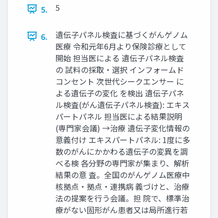
5
5.
遺伝子パネル検査に基づくがんゲノム
6.
医療 令和元年6月より保険診療として
開始 担当医による 遺伝子パネル検査
の 試料の採取・選択 インフォームド
コンセント 次世代シークエンサー に
よる遺伝子の変化 を検出 遺伝子パネ
ル検査(がん遺伝子パネル検査): エキス
パートパネル 担当医による結果説明
(専門家会議) →治療 遺伝子変化情報の
意義付け エキスパートパネル: 1度に多
数のがんにかかわる遺伝子の変異を調
べる検 各分野の専門家が集まり、解析
結果の意 査。全国のがんゲノム医療中
核拠点・拠点・連携病 義づけと、治療
法の提案を行う会議。担 院で、標準治
療がない固形がん患者又は局所進行若