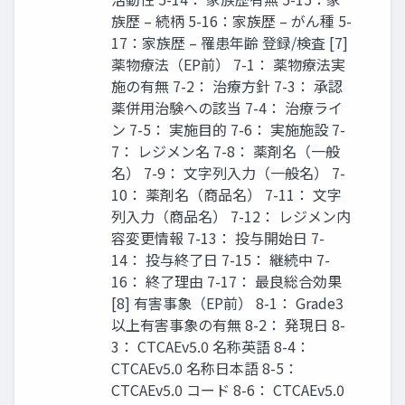
族歴 – 続柄 5-16：家族歴 – がん種 5-
17：家族歴 – 罹患年齢 登録/検査 [7]
薬物療法（EP前） 7-1： 薬物療法実
施の有無 7-2： 治療方針 7-3： 承認
薬併用治験への該当 7-4： 治療ライ
ン 7-5： 実施目的 7-6： 実施施設 7-
7： レジメン名 7-8： 薬剤名（一般
名） 7-9： 文字列入力（一般名） 7-
10： 薬剤名（商品名） 7-11： 文字
列入力（商品名） 7-12： レジメン内
容変更情報 7-13： 投与開始日 7-
14： 投与終了日 7-15： 継続中 7-
16： 終了理由 7-17： 最良総合効果
[8] 有害事象（EP前） 8-1： Grade3
以上有害事象の有無 8-2： 発現日 8-
3： CTCAEv5.0 名称英語 8-4：
CTCAEv5.0 名称日本語 8-5：
CTCAEv5.0 コード 8-6： CTCAEv5.0