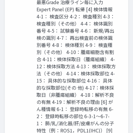
最悪Grade 治療ライン毎に入力
Expert Panel (EP) 転帰 [4] 検体情報
4-1： 検査区分 4-2： 検査種別 4-3：
検査種別（その他） 4-4： 検体識別
番号 4-5： 試験番号 4-6： 新規/再出
検の識別 4-7： 再出検査前の検体識
別番号 4-8： 検体種別 4-9： 検査種
別（その他） 4-10：腫瘍細胞含有割
合 4-11：検体採取日（腫瘍組織） 4-
12：検体採取方法 4-13： 検体採取方
法（その他） 4-14：検体採取部位 4-
15： 具体的な採取部位 4-16： 具体
的な採取部位(その 他) 4-17：検体採
取日（非腫瘍組織） 4-18：解析不良
の有無 4-19：解析不良の理由 [6] が
ん種情報 6-1： 登録時転移の有無 6-
2： 登録時転移の部位 6-3-1～6-7-
1： 肺/乳/消化器/肝/皮膚がんの分子
特性（例：ROS1，PDL1(IHC)） [9]