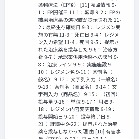
薬物療法（EP後） [11] 転帰情報 9-
1： EP開催日 11-1：転帰 9-2： EPの
結果治療薬の選択肢が提示された 11-
2：最終生存確認日 9-3： レジメン実
施の有無 11-3：死亡日 9-4： レジメ
ン入力希望 11-4：死因 9-5： 提示さ
れた治療薬を投与した 9-6： 治療方
針 9-7： 承認薬併用治験への該当 9-
8： 治療ライン 9-9： 実施施設 9-
10： レジメン名 9-11： 薬剤名（一
般名） 9-12： 文字列入力（一般名）
9-13： 薬剤名（商品名） 9-14： 文
字列入力（商品名） 9-15： （初回）
投与量 9-16： 単位 9-17： 用法 9-
18： レジメン内容変更情報 9-19：
投与開始日 9-20： 投与終了日 9-
21： 継続中 9-22： 提示された治療
薬を投与しなかった理 由 [10] 有害事
象（EP後） 9-23： 身長 10-1：