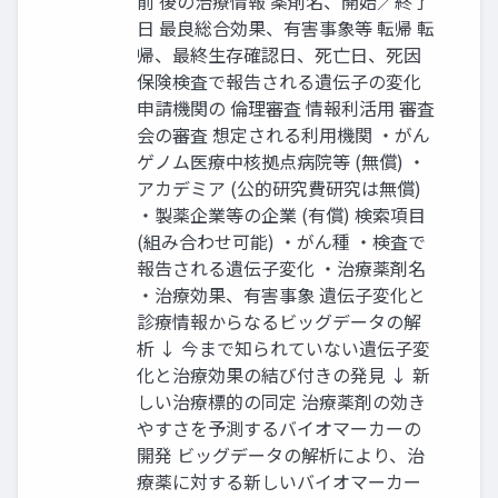
前 後の治療情報 薬剤名、開始／終了
日 最良総合効果、有害事象等 転帰 転
帰、最終生存確認日、死亡日、死因
保険検査で報告される遺伝子の変化
申請機関の 倫理審査 情報利活用 審査
会の審査 想定される利用機関 ・がん
ゲノム医療中核拠点病院等 (無償) ・
アカデミア (公的研究費研究は無償)
・製薬企業等の企業 (有償) 検索項目
(組み合わせ可能) ・がん種 ・検査で
報告される遺伝子変化 ・治療薬剤名
・治療効果、有害事象 遺伝子変化と
診療情報からなるビッグデータの解
析 ↓ 今まで知られていない遺伝子変
化と治療効果の結び付きの発見 ↓ 新
しい治療標的の同定 治療薬剤の効き
やすさを予測するバイオマーカーの
開発 ビッグデータの解析により、治
療薬に対する新しいバイオマーカー