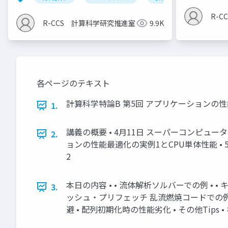
R-
R-CCS 計算科学研究推進室
9.9K
各ページのテキスト
計算科学特論B 第5回 アプリケーションの性能
1.
講義の概要 • 4⽉11⽇ スーパーコンピュー
2.
ョンの性能最適化の実例1とCPU単体性能 • 
2
本⽇の内容 • • 流体解析ソルバーでの例 
3.
ッシュ・プリフェッチ 乱流燃焼コードでの例 •
避 • 配列初期化時の性能劣化 • その他Tips 