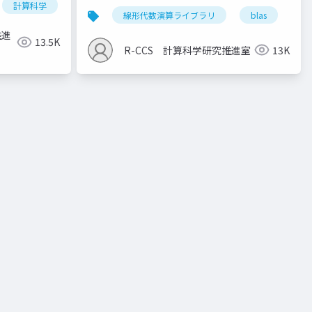
計算科学
高性能計算技術
線形代数演算ライブラリ
blas
la
推進
13.5K
R-CCS 計算科学研究推進室
13K