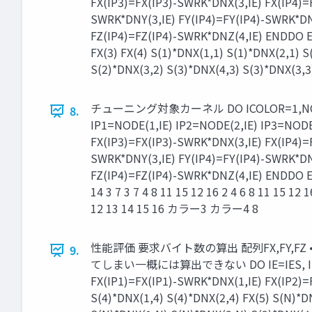
FX(IP3)=FX(IP3)-SWRK*DNX(3,IE) FX(IP4)=
SWRK*DNY(3,IE) FY(IP4)=FY(IP4)-SWRK*DNY
FZ(IP4)=FZ(IP4)-SWRK*DNZ(4,IE) E
FX(3) FX(4) S(1)*DNX(1,1) S(1)*DNX(2,1) 
S(2)*DNX(3,2) S(3)*DNX(4,3) S(3)*DNX(3,3)
チューニング対象カーネル DO ICOLOR=1,NCOLOR
8.
IP1=NODE(1,IE) IP2=NODE(2,IE) IP3=NODE
FX(IP3)=FX(IP3)-SWRK*DNX(3,IE) FX(IP4)=
SWRK*DNY(3,IE) FY(IP4)=FY(IP4)-SWRK*DNY
FZ(IP4)=FZ(IP4)-SWRK*DNZ(4,IE)
14 3 7 3 7 4 8 11 15 12 16 2 4 6 8
12 13 14 15 16 カラー3 カラー4 8
性能評価 要求バイト数の算出 配列FX,FY,
9.
てしまい一概には算出できない DO IE=IES, IEE IP1=
FX(IP1)=FX(IP1)-SWRK*DNX(1,IE) FX(IP2)
S(4)*DNX(1,4) S(4)*DNX(2,4) FX(5) S(N)*D