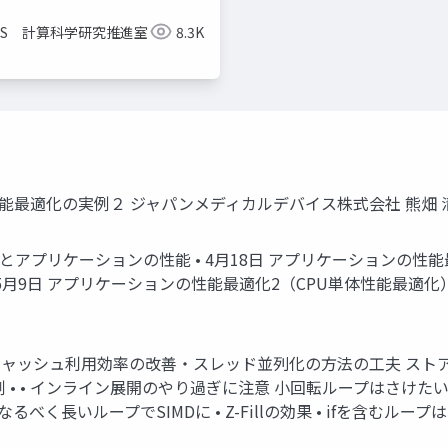
CCS 計算科学研究推進室
8.3K
最適化の実例２ ジャパンメディカルデバイス株式会社 熊畑 清 202
タとアプリケーションの性能 • 4⽉18⽇ アプリケーションの性能最
5⽉9⽇ アプリケーションの性能最適化2（CPU単体性能最適化）
• • キャッシュ利⽤効率の改善・スレッド並列化の⽅法の⼯夫 ス
 • インライン展開のやり過ぎに注意 ⼩回転ループはさけたい •
• なるべく⻑いループでSIMDに • Z-Fillの効果 • ifを含む