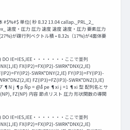
単位( 秒 8.32 13.04 callap._PRL_2_
vel3d1_ nodlex_ 速度・圧⼒ 圧⼒ 速度 速度 速度・圧⼒ 要素圧⼒
(27%)が疎行列ベクトル積 • 8.32s（17%)が4面体要
1,1) DO IE=IES,IEE・・・・・・・ここで並列
NX(1,IE) FX(IP2)=FX(IP2)-SWRK*DNX(2,IE)
(IP2)=FY(IP2)-SWRK*DNY(2,IE) FY(IP3)=FY(IP3)-
SWRK*DNZ(2,IE) FZ(IP3)=FZ(IP3)-SWRK*DNZ(3,IE)
j ¶p Ñp = @å pe ¶xi j =1 ¶xi 型 配列名とサ
X(NP), FY(NP), FZ(NP) 内容 節点リスト 圧力 形状関数の導関
1,1) DO IE=IES,IEE・・・・・・・ここで並列
NX(1,IE) FX(IP2)=FX(IP2)-SWRK*DNX(2,IE)