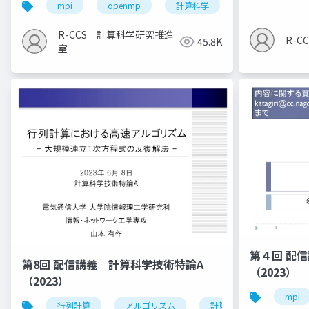
mpi
openmp
計算科学
高性能計算技術
R-CCS 計算科学研究推進
R-
45.8K
室
第４回 配
第8回 配信講義 計算科学技術特論A
（2023）
（2023）
mpi
行列計算
アルゴリズム
計算科学技術