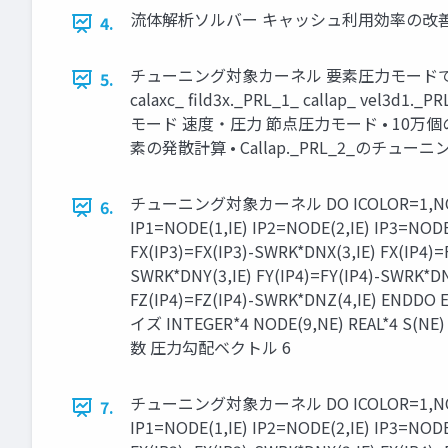
流体解析ソルバー キャッシュ利⽤効率の改
4.
チューニング対象カーネル 要素圧力モードでの処理時間内訳，上
5.
calaxc_ fild3x._PRL_1_ callap_ vel3
モード 速度・圧⼒ 節点圧⼒モード • 10万個の4面
素の発散計算 • Callap._PRL_2_のチュー
チューニング対象カーネル DO ICOLOR=1,NCOLOR
6.
IP1=NODE(1,IE) IP2=NODE(2,IE) IP3=NODE
FX(IP3)=FX(IP3)-SWRK*DNX(3,IE) FX(IP4)=
SWRK*DNY(3,IE) FY(IP4)=FY(IP4)-SWRK*DNY
FZ(IP4)=FZ(IP4)-SWRK*DNZ(4,IE)
イズ INTEGER*4 NODE(9,NE) REAL*4 S(NE
数 圧力勾配ベクトル 6
チューニング対象カーネル DO ICOLOR=1,NCOLOR
7.
IP1=NODE(1,IE) IP2=NODE(2,IE) IP3=NODE