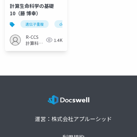
計算生命科学の基礎
10（藤 博幸）
遺伝子重複
ddcモデル
新規機能
タンパ
R-CCS
1.4K
計算科学
研究推進
室
運営：株式会社アプルーシッド