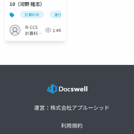
10（河野 隆志）
計算科学
進行固形がん
遺伝子パネル検査
R-CCS
2.4K
計算科学
研究推進
室
運営：株式会社アプルーシッド
利用規約