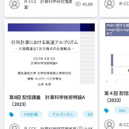
R-CCS 計算科学研究推進
R-
45.8K
室
第４回 配
第8回 配信講義 計算科学技術特論A
（2023）
（2023）
mpi
行列計算
アルゴリズム
計算科学技術
R-
R-CCS 計算科学研究推進室
9.9K