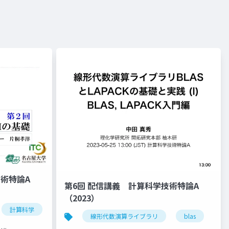
技術特論A
第6回 配信講義 計算科学技術特論A
（2023）
計算科学
高性能計算技術
線形代数演算ライブラリ
blas
la