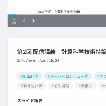
第2回 配信講義 計算科学技術特論B
2.7K Views
April 16, 24
#計算科学
#スーパーコンピュータ
#ア
#高性能計算
#並列処理
#反復法
#
スライド概要