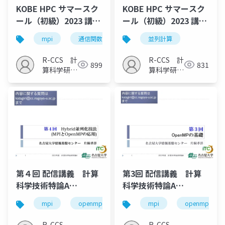
KOBE HPC サマースク
KOBE HPC サマースク
ール（初級）2023 講義
ール（初級）2023 講義
10
1
mpi
通信関数
並列計算
R-CCS 計
R-CCS 計
899
831
算科学研究
算科学研究
推進室
推進室
第４回 配信講義 計算
第3回 配信講義 計算
科学技術特論A
科学技術特論A
（2023）
（2023）
mpi
openmp
計算科学
mpi
高性能計算技術
openmp
R-CCS
R-CCS