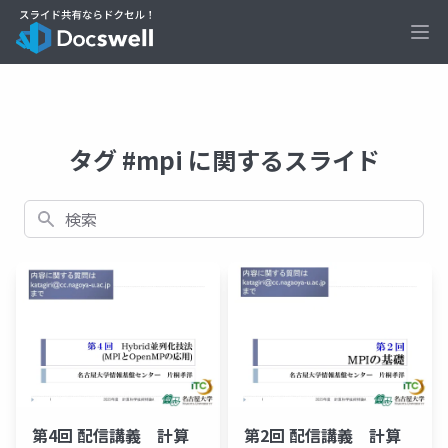
Ope
タグ #mpi に関するスライド
検索
第4回 配信講義 計算
第2回 配信講義 計算