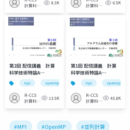
8.3K
6.5K
計算科学
計算科学
研究推進
研究推進
室
室
第2回 配信講義 計算
第1回 配信講義 計算
科学技術特論A
科学技術特論A
（2023）
（2023）
mpi
openmp
計算科学
mpi
高性能計算技術
openmp
R-CCS
R-CCS
13.5K
45.8K
計算科学
計算科学
研究推進
研究推進
室
室
#MPI
#OpenMP
#並列計算