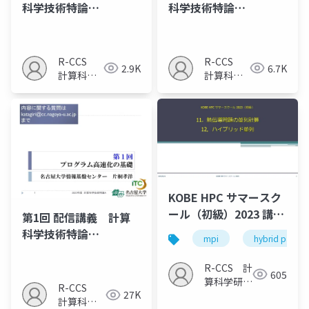
科学技術特論
科学技術特論
A（2025）
A（2025）
R-CCS
R-CCS
2.9K
6.7K
計算科学
計算科学
研究推進
研究推進
室
室
KOBE HPC サマースク
ール（初級）2023 講義
第1回 配信講義 計算
12
科学技術特論
mpi
hybrid paralle
A（2025）
R-CCS 計
605
算科学研究
R-CCS
27K
推進室
計算科学