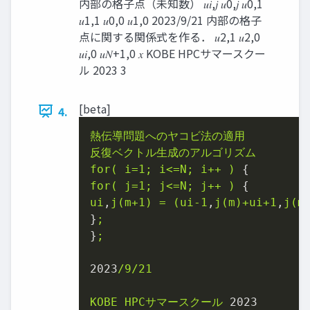
内部の格子点（未知数） 𝑢𝑖,𝑗 𝑢0,𝑗 𝑢0,1
𝑢1,1 𝑢0,0 𝑢1,0 2023/9/21 内部の格子
点に関する関係式を作る． 𝑢2,1 𝑢2,0
𝑢𝑖,0 𝑢𝑁+1,0 𝑥 KOBE HPCサマースクー
ル 2023 3
[beta]
4.
熱伝導問題へのヤコビ法の適用
反復ベクトル生成のアルゴリズム
for(
i=1;
i<=N;
i++
)
for(
j=1;
j<=N;
j++
)
ui
,
j(m+1)
=
(ui-1
,
j(m)+ui+1
,
j(m
}
;
}
;
2023
/9/21
KOBE
HPCサマースクール
2023