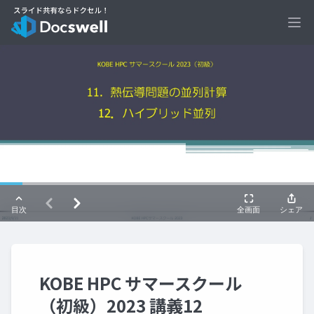
Ope
KOBE HPC サマースクール
（初級）2023 講義12