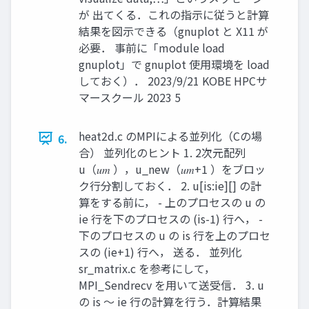
が 出てくる．これの指示に従うと計算
結果を図示できる（gnuplot と X11 が
必要． 事前に「module load
gnuplot」で gnuplot 使用環境を load
しておく）． 2023/9/21 KOBE HPCサ
マースクール 2023 5
heat2d.c のMPIによる並列化（Cの場
6.
合） 並列化のヒント 1. 2次元配列
u（𝑢𝑚 ），u_new（𝑢𝑚+1 ）をブロッ
ク行分割しておく． 2. u[is:ie][] の計
算をする前に， - 上のプロセスの u の
ie 行を下のプロセスの (is-1) 行へ， -
下のプロセスの u の is 行を上のプロセ
スの (ie+1) 行へ， 送る． 並列化
sr_matrix.c を参考にして，
MPI_Sendrecv を用いて送受信． 3. u
の is ～ ie 行の計算を行う．計算結果