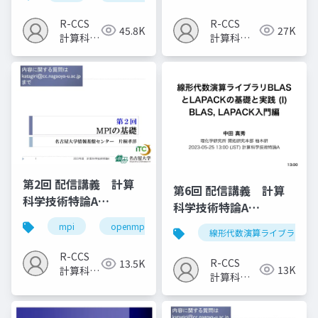
R-CCS
R-CCS
45.8K
27K
計算科学
計算科学
研究推進
研究推進
室
室
第2回 配信講義 計算
第6回 配信講義 計算
科学技術特論A
科学技術特論A
（2023）
（2023）
mpi
openmp
計算科学
高性能計算技術
線形代数演算ライブラリ
R-CCS
R-CCS
13.5K
13K
計算科学
計算科学
研究推進
研究推進
室
室