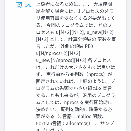
上級者になるために．．． 大規模問
14.
題を解く場合には，1プロセスのメモ
リ使用容量を少なくする必要が出てく
る． 今回のプログラムでは，どのプ
ロセスも u[N+2][N+2], u_new[N+2]
[N+2] として，計算全領域の 変数を宣
言したが， 外側の領域 PE0
u[N/nprocs+2][N+2]
u_new[N/nprocs][N+2] 各プロセス
は，これだけの大きさをもてば良いは
ず． 実行前から並列数（nprocs）が
固定されていれば，上記のように，プ
ログラムの先頭で小さい領 域を宣言
することも出来るが，汎用のプログラ
ムとしては，nprocs を実行開始時に
決めたい． 配列を動的に確保する必
要がある（C言語：malloc 関数、
Fortran言語：allocate文） ． サンプ
ルプログラム