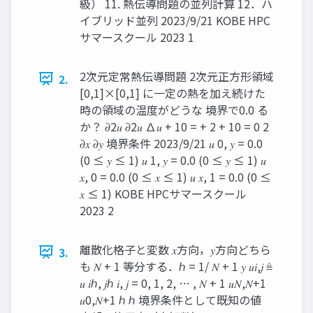
級） 11. 熱伝導問題の並列計算 12．ハ
イブリッド並列 2023/9/21 KOBE HPC
サマースクール 2023 1
2次元定常熱伝導問題 2次元正方形領域
2.
[0,1]×[0,1] に一定の熱を加え続けた
時の領域の温度がどうな 境界で0.0 る
か？ 𝜕2𝑢 𝜕2𝑢 ∆𝑢 + 10 = + 2 + 10 = 0 2
𝜕𝑥 𝜕𝑦 境界条件 2023/9/21 𝑢 0, 𝑦 = 0.0
(0 ≤ 𝑦 ≤ 1) 𝑢 1, 𝑦 = 0.0 (0 ≤ 𝑦 ≤ 1) 𝑢
𝑥, 0 = 0.0 (0 ≤ 𝑥 ≤ 1) 𝑢 𝑥, 1 = 0.0 (0 ≤
𝑥 ≤ 1) KOBE HPCサマースクール
2023 2
離散化格子と変数 𝑥方向，𝑦方向どちら
3.
も 𝑁 + 1 等分する．ℎ = 1/ 𝑁 + 1 𝑦 𝑢𝑖,𝑗 ≜
𝑢 𝑖ℎ, 𝑗ℎ 𝑖, 𝑗 = 0, 1, 2, … , 𝑁 + 1 𝑢𝑁,𝑁+1
𝑢0,𝑁+1 ℎ ℎ 境界条件として既知の値