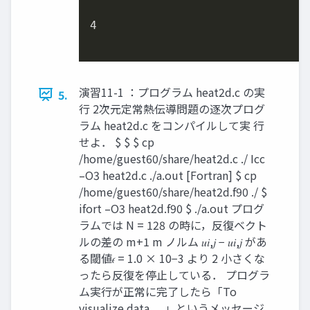
4
演習11-1 ：プログラム heat2d.c の実
5.
行 2次元定常熱伝導問題の逐次プログ
ラム heat2d.c をコンパイルして実 行
せよ． $ $ $ cp
/home/guest60/share/heat2d.c ./ Icc
–O3 heat2d.c ./a.out [Fortran] $ cp
/home/guest60/share/heat2d.f90 ./ $
ifort –O3 heat2d.f90 $ ./a.out プログ
ラムでは N = 128 の時に，反復ベクト
ルの差の m+1 m ノルム 𝑢𝑖,𝑗 − 𝑢𝑖,𝑗 があ
る閾値𝜖 = 1.0 × 10−3 より 2 小さくな
ったら反復を停止している． プログラ
ム実行が正常に完了したら「To
visualize data,…」というメッセージ