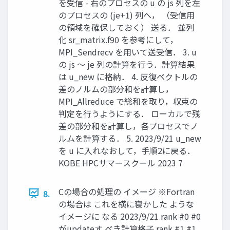
を受信 - 右のプロセスの u の js 列を左
のプロセスの (je+1) 列へ， （受信用
の領域を確保しておく） 送る． 並列
化 sr_matrix.f90 を参考にして，
MPI_Sendrecv を用いて送受信． 3. u
の js ～ je 列の計算を行う．計算結果
は u_new に格納． 4. 反復ベクトルの
差のノルムの部分和を計算し，
MPI_Allreduce で総和を取り，収束の
判定を行うようにする． ローカルで残
差の部分和を計算し，各プロセスでノ
ルムを計算する． 5. 2023/9/21 u_new
を u に入れなおして，手順2に戻る．
KOBE HPCサマースクール 2023 7
Cの場合の処理の イメージ ※Fortran
8.
の場合は これを横に寝かした ような
イメージに なる 2023/9/21 rank #0 #0
がupdateす べき計算格子 rank #1 #1