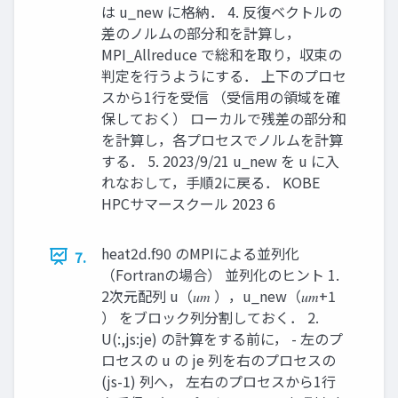
は u_new に格納． 4. 反復ベクトルの
差のノルムの部分和を計算し，
MPI_Allreduce で総和を取り，収束の
判定を行うようにする． 上下のプロセ
スから1行を受信 （受信用の領域を確
保しておく） ローカルで残差の部分和
を計算し，各プロセスでノルムを計算
する． 5. 2023/9/21 u_new を u に入
れなおして，手順2に戻る． KOBE
HPCサマースクール 2023 6
heat2d.f90 のMPIによる並列化
7.
（Fortranの場合） 並列化のヒント 1.
2次元配列 u（𝑢𝑚 ），u_new（𝑢𝑚+1
） をブロック列分割しておく． 2.
U(:,js:je) の計算をする前に， - 左のプ
ロセスの u の je 列を右のプロセスの
(js-1) 列へ， 左右のプロセスから1行