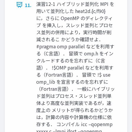
演習12-1 ハイブリッド並列化 MPI を
11.
用いて並列化した heat2d.{c/f90}
に，さらに OpenMP のディレクティ
ブ を挿入し，スレッド並列とプロセ
ス並列の併用により，実行時間が削
減されるこ かどうか確認せよ．
#pragma omp parallel などを利用す
る（C言語）． 冒頭で omp.h をイン
クルードするのを忘れずに（C言
語）． !$OMP parallel などを利用す
る（Fortran言語）． 冒頭で !$ use
omp_lib を宣言するのを忘れずに
（Fortran言語）． 一般にハイブリッ
ド並列はプロセス・スレッド並列単
体より高度な並列実装であるが，速
度上の メリットが得られるかどうか
は，計算の内容や計算機の仕様に依
存する． コンパイル icc –qopenmp
xxxxx.c –lmpi ifort –qopenmp