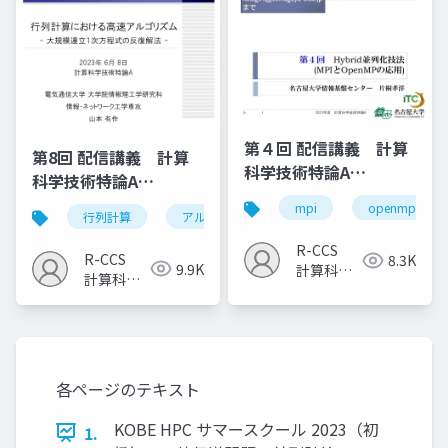
第４回 配信講義 計算
第8回 配信講義 計算
科学技術特論A
科学技術特論A
（2023）
（2023）
mpi
openmp
行列計算
アルゴリズム
計算科学技術
R-CCS
R-CCS
8.3K
9.9K
計算科学
計算科学
研究推進
研究推進
室
室
各ページのテキスト
KOBE HPC サマースクール 2023（初
1.