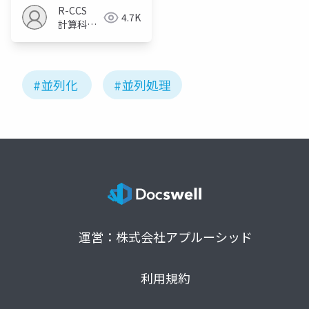
R-CCS
4.7K
計算科学
研究推進
室
#並列化
#並列処理
運営：株式会社アプルーシッド
利用規約