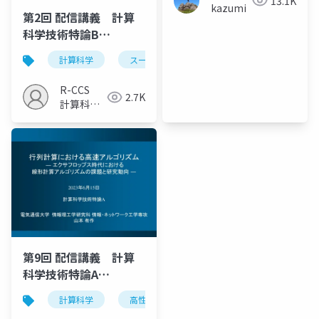
13.1K
kazumi
第2回 配信講義 計算
科学技術特論B
（2024）
計算科学
スーパーコンピュータ
アプリケーショ
R-CCS
2.7K
計算科学
研究推進
室
第9回 配信講義 計算
科学技術特論A
（2023）
計算科学
高性能計算技術
アルゴリズム