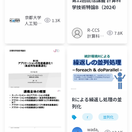
14.2.3~14.2.5
学技術特論B（2024）
京都大学
1.3K
人工知能
研究会
R-CCS
7.8K
KaiRA
計算科学
研究推進
室
Rによる繰返し処理の並
列化
r
並列化
wada,