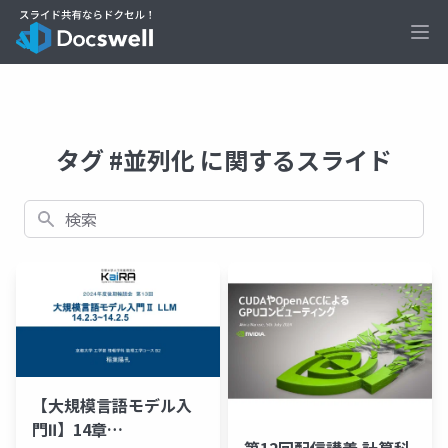
Ope
タグ #並列化 に関するスライド
検索
【大規模言語モデル入
門Ⅱ】14章
第12回配信講義 計算科