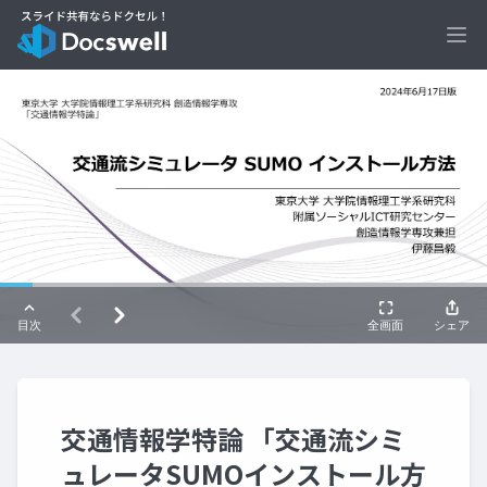
Ope
交通情報学特論 「交通流シミ
ュレータSUMOインストール方