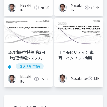
毅
1」講師：伊藤昌毅
Masaki
Masaki
20.6K
19.7K
Ito
Ito
交通情報学特論 第3回
IT×モビリティ： 車
「地理情報システム
両・インフラ・利用者
(GIS)と時空間データベ
のデジタル化の先にあ
交通情報学特論
ース2」講師：伊藤昌毅
るモビリティサービス
を考える
Masaki
Masaki Ito
15K
15.8K
Ito