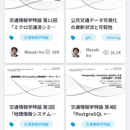
交通情報学特論 第11回
公共交通データ可視化
「ミクロ交通流シミュ
の最新状況と可能性
レーションSUMO深掘
交通情報学特論
gtfs
datavizjp
り」講師：伊藤昌毅
Masaki
Masaki Ito
38K
35.1K
Ito
交通情報学特論 第2回
交通情報学特論 第4回
「地理情報システム
「PostgreSQL +
(GIS)と時空間データベ
PostGIS + QGIS による
交通情報学特論
交通情報学特論
ース 1」講師：伊藤昌
公共交通データ分析