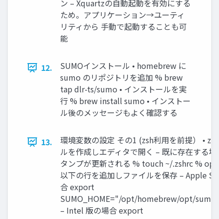
ン – Xquartzの自動起動を有効にする
ため。アプリケーション→ユーティ
リティから 手動で起動することも可
能
SUMOインストール • homebrew に
12.
sumo のリポジトリを追加 % brew
tap dlr-ts/sumo • インストールを実
行 % brew install sumo • インストー
ル後のメッセージもよく確認する
環境変数の設定 その1 (zsh利用を前提） • zs
13.
ルを作成しエディタで開く – 既に存在する
タンプが更新される % touch ~/.zshrc % open ~
以下の行を追加しファイルを保存 – Apple Sil
合 export
SUMO_HOME="/opt/homebrew/opt/sumo/
– Intel 版の場合 export