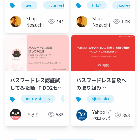
レス・シンクライアン
2025 解説
avd
azure virtual desktop
fido2
パスキー
passkey
pass
ト”－ AVD／CloudPC
両対応
Shuji
Shuji
543
1.6K
Noguchi
Noguchi
パスワードレス認証試
パスワードレス普及へ
してみた話_FIDO2セキ
の取り組み
ュリティキーでパスワ
#yjfukuoka
microsoft 365
microsoft entra
yjfukuoka
azure ad
ードレス認証
Yahoo!デ
ふらり
58K
893
ベロッパー
ネットワー
ク