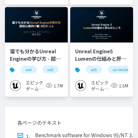
猫でも分かるUnreal
Unreal Engine5
Engineの学び方 - 超初
Lumenの仕組みと肝心
心者向け編 - 2023 v1.0
なところ
ue4
ue5
ue-beginner
ue5
ue-rendering
エピック
エピック
1.7M
1.5M
ゲームズ
ゲームズ
ジャパン
ジャパン
各ページのテキスト
Benchmark software for Windows 95/NT 3.51 
1.