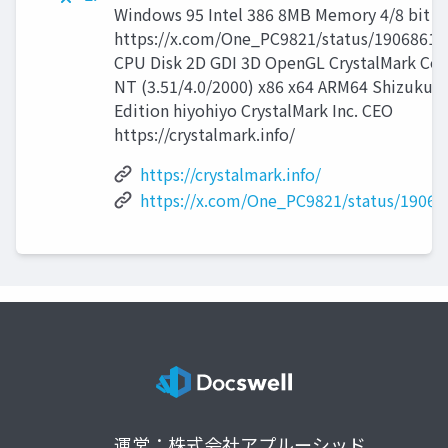
Windows 95 Intel 386 8MB Memory 4/8 bit c
https://x.com/One_PC9821/status/1906861
CPU Disk 2D GDI 3D OpenGL CrystalMark Cor
NT (3.51/4.0/2000) x86 x64 ARM64 Shizuku E
Edition hiyohiyo CrystalMark Inc. CEO
https://crystalmark.info/
https://crystalmark.info/
https://x.com/One_PC9821/status/1906
運営：株式会社アプルーシッド