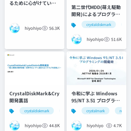
るために心がけている
第二世代MDD(萌え駆動
こと
開発)によるプログラミ
ングWin32
crystaldiskmark
cry
hiyohiyo
56.3K
hiyohiyo
51.6K
CrystalDiskMark&CrystalDiskInfo
令和に学ぶ Windows
開発裏話
95/NT 3.51 プログラミ
ングの闇魔術
crystaldiskmark
crystaldiskinfo
crystalmark
個人開発
retro
hiyohiyo
44.8K
hiyohiyo
4.7K