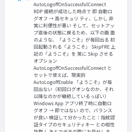
AutoLogoffOnSuccessfulConnect
RDP 接続が成功した時点で 即 自動ロ
グオフ → 高セキュリ ティ、しかし 非
常に利便性が悪い そして、セットアッ
プ直後の状態に戻るため、以下の画 面
のような、「ようこそ」が毎回出る 初
回起動される「ようこそ」 SkipFRE 上
記の「ようこそ」を 常に Skip させる
オプション
AutoLogoffOnSuccessfulConnect と
セットで使えば、現実的
AutoLogoffEnable 「ようこそ」が毎
回出ない（初回ログオンなのか、それ
以降なのかが継続しているっぽい）
Windows App アプリ終了時に自動ロ
グオフ → 即ではない ので、バランス
が良い 検証して分かったこと：指紋認
証タイプのセキュリティキー との相性
抜群！ あとでデモの際にお見せしま