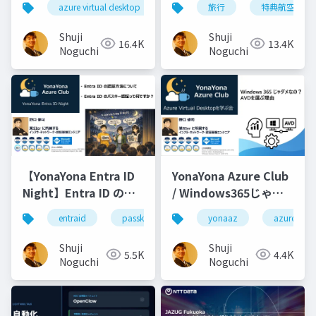
azure virtual desktop
mct
旅行
avd
特典航空券
mct summ
うセキュアにするか
Shuji
Shuji
16.4K
13.4K
Noguchi
Noguchi
YonaYona Azure Club
【YonaYona Entra ID
/ Windows365じゃダ
Night】Entra ID の認
メなの？AVDを選ぶ理
証方式について／Entra
yonaaz
azure virt
entraid
passkey
パスキー
yonaaz
由
ID のパスキーって何で
すか？
Shuji
Shuji
4.4K
5.5K
Noguchi
Noguchi