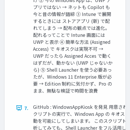
け ② 今の Windows App は、UWP ア
プリではない → ネットも Copilot も
今と昔の情報が錯綜 ③ Intune で展開
するときには ストアアプリ (新) で配
れてしまう → 配布の観点では進化。
配れるってことで Intune 画面には
UWP と表示 ④ 簡単な方法 (Assigned
Access) で キオスクは実現不可 →
UWP だったら Assigned Acces で動く
はずだが、動かない (UWP じゃないか
ら) ⑤ Shell Launcher を使う必要あっ
たが、Windows 11 Enterprise 版が必
要 → Edition 制約に気付かず、Pro の
まま、無駄な検証で時間を浪費
GitHub : WindowsAppKiosk を発見 用意さ
7.
クリプトの実行で、Windows App の キオス
動を可能にしてしまいます。 このスクリプト
析してみても、Shell Launcher をフル活用し