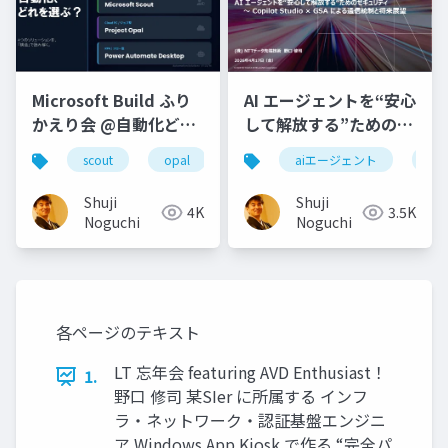
Microsoft Build ふり
AI エージェントを“安心
かえり会 @自動化どれ
して解放する”ためのセ
を選ぶ？
キュリティ ～ Copilot
scout
opal
powerautomatedesktop
aiエージェント
pa
cop
OpenClaw/Scout/Opal/PAD
Studio × GSA による
徹底比較
通信統制と将来展望
Shuji
Shuji
4K
3.5K
Noguchi
Noguchi
各ページのテキスト
LT 忘年会 featuring AVD Enthusiast！
1.
野口 修司 某SIer に所属する インフ
ラ・ネットワーク・認証基盤エンジニ
ア Windows App Kiosk で作る “完全パ