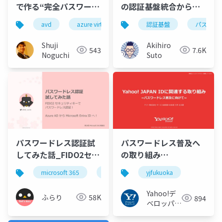
で作る“完全パスワード
の認証基盤統合から
レス・シンクライアン
Copilot for Security
avd
azure virtual desktop
認証基盤
パスキー
パスワー
pass
ト”－ AVD／CloudPC
の活用まで
両対応
Shuji
Akihiro
543
7.6K
Noguchi
Suto
パスワードレス認証試
パスワードレス普及へ
してみた話_FIDO2セキ
の取り組み
ュリティキーでパスワ
#yjfukuoka
microsoft 365
microsoft entra
yjfukuoka
azure ad
ードレス認証
Yahoo!デ
ふらり
58K
894
ベロッパー
ネットワー