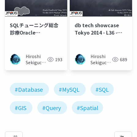
SQLチューニング総合
db tech showcase
診療Oracle
Tokyo 2014 - L36 -
CloudWorld出張所
JPOUG：SQLチューニ
ング総合診療所 ケー
スファイルX
Hiroshi
Hiroshi
193
689
Sekiguchi
Sekiguchi
🍥
🍥
#Database
#MySQL
#SQL
#GIS
#Query
#Spatial