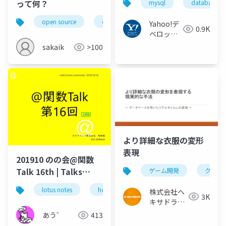
って何？
mysql
database
Storage Engine Leo
#MySQL #Database
open source
database
mysql
rdbms
Yahoo!デ
0.9K
#Transaction
ベロッパ
#PersistentMemory
ーネット
sakaik
>100
ワーク
より詳細な衣服の変形
表現
201910 のの会@関数
Talk 16th | Talks
ゲーム開発
クロス
around @Functions
lotus notes
hcl technologies
notes domino
株式会社ヘ
in Notes and Domino
3K
キサドライ
ブ
あう゛
413