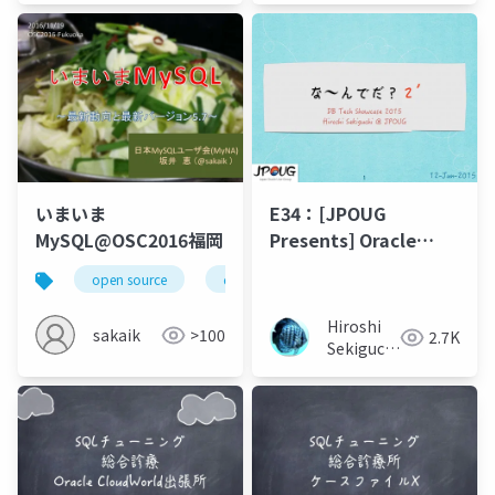
いまいま
E34：[JPOUG
MySQL@OSC2016福岡
Presents] Oracle
Database の隠されて
open source
database
mysql
fukuoka
いる様々な謎を解くセ
ッション「なーんで
Hiroshi
sakaik
>100
2.7K
だ？」再び @ db tech
Sekiguchi
showcase 2015 Tokyo
🍥