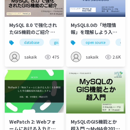
MySQL 8.0 で強化され
MySQL8.0の「地理情
たGIS機能のご紹介 @
報」を理解しよう入門
FOSS4G Okayama
～いまからはじめるGIS
database
gis
mysql
open source
dbms
datab
rdbm
sakaik
475
sakaik
2.6K
WePatch 2: Webフォ
MySQLのGIS機能とか
ームにおける入力ミス
超入門 ～MyNA会2018