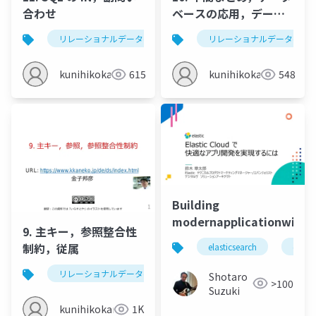
合わせ
ベースの応用，データ
ベースの種類
リレーショナルデータベース
sql
リレーショナルデータベー
in
副問
kunihikokaneko
615
kunihikokaneko
548
Building
modernapplicationwithel
9. 主キー，参照整合性
制約，従属
elasticsearch
elasti
リレーショナルデータベース
従属
主キー
Shotaro
>100
Suzuki
kunihikokaneko
1K