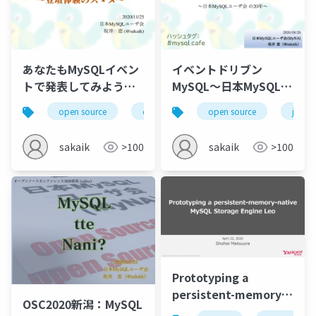
あなたもMySQLイベン
イベントドリブン
トで発表してみよう～
MySQL～日本MySQLユ
登壇体験のスゝメ～
ーザ会の20年～
open source
database
open source
mysql
speaker
japan
sakaik
>100
sakaik
>100
Prototyping a
persistent-memory-
OSC2020新潟：MySQL
native MySQL