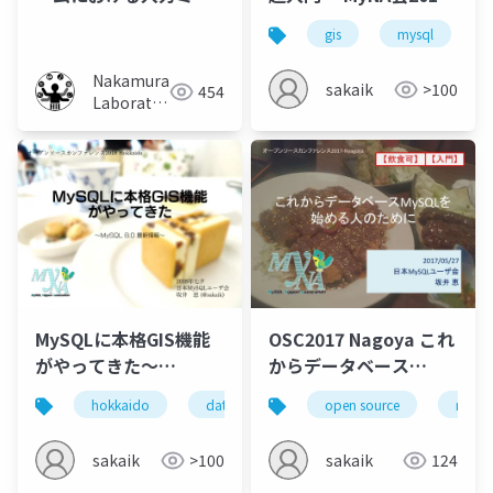
を利用した半自動
年7月
gis
mysql
BADUI改善システム
Nakamura
sakaik
>100
454
Laboratory
(Meiji
University)
MySQLに本格GIS機能
OSC2017 Nagoya これ
がやってきた～
からデータベース
MySQL8.0最新情報～
mysqlを始める人のた
hokkaido
database
gis
open source
mysql
mysql
r
@OSC2018北海道
め
sakaik
>100
sakaik
124