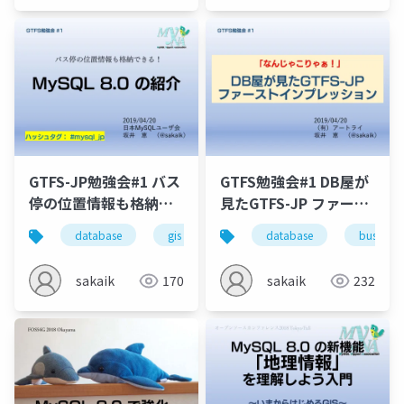
GTFS-JP勉強会#1 バス
GTFS勉強会#1 DB屋が
停の位置情報も格納で
見たGTFS-JP ファース
きる！ MySQL 8.0 の紹
ト・インプレッション
database
gis
mysql
database
bus
bus
rdbms
介
sakaik
170
sakaik
232