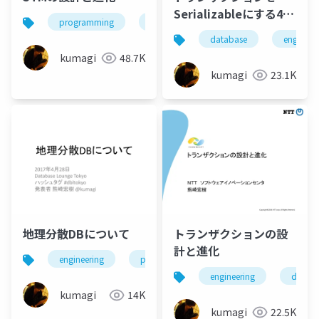
Serializableにする4つ
programming
engineering
の方法
database
engineer
kumagi
48.7K
kumagi
23.1K
地理分散DBについて
トランザクションの設
計と進化
engineering
programming
database
dis
engineering
databa
kumagi
14K
kumagi
22.5K