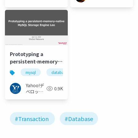
Prototyping a
persistent-memory-
native MySQL
mysql
database
transaction
persistent
Storage Engine Leo
#MySQL #Database
Yahoo!デ
0.9K
#Transaction
ベロッパ
#PersistentMemory
ーネット
ワーク
#Transaction
#Database