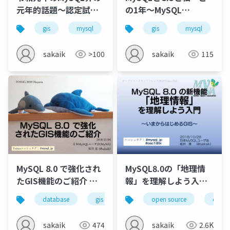
元年的話題～認定試験
の1年～MySQL
とGIS機能～
Innovation Day LT
gis
mysql
oss
gis
certification
mysql
spati
sakaik
>100
sakaik
115
MySQL 8.0 で強化され
MySQL8.0の「地理情
たGIS機能のご紹介 @
報」を理解しよう入門
FOSS4G Okayama
～いまからはじめるGIS
database
gis
mysql
open source
dbms
datab
rdbm
sakaik
474
sakaik
2.6K