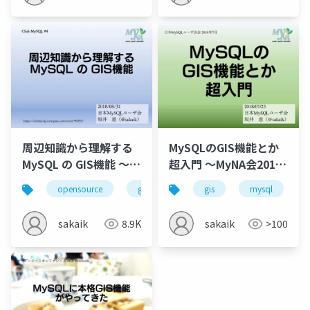
周辺知識から理解する
MySQLのGIS機能とか
MySQL の GIS機能 ～
超入門 ～MyNA会2018
ClubMySQL #4
年7月
opensource
gis
mysql
gis
rdbms
mysql
sp
sakaik
8.9K
sakaik
>100