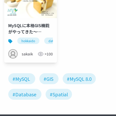
MySQLに本格GIS機能
がやってきた～
MySQL8.0最新情報～
hokkaido
database
gis
mysql
r
@OSC2018北海道
sakaik
>100
#MySQL
#GIS
#MySQL 8.0
#Database
#Spatial