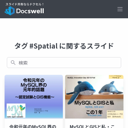
Ope
タグ #Spatial に関するスライド
検索
令和元年のMySQL界の
MySQLとGISと私・こ