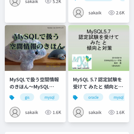
sakaik
5.2K
sakaik
2.6K
MySQLで扱う空間情報
MySQL 5.7 認定試験を
のきほん～MySQL
受けて みたと 傾向と対
Cafe #6
策～MyNA会2019年8月
gis
mysql
myna
oracle
technology cafe
mysql
sakaik
1.6K
sakaik
1.6K