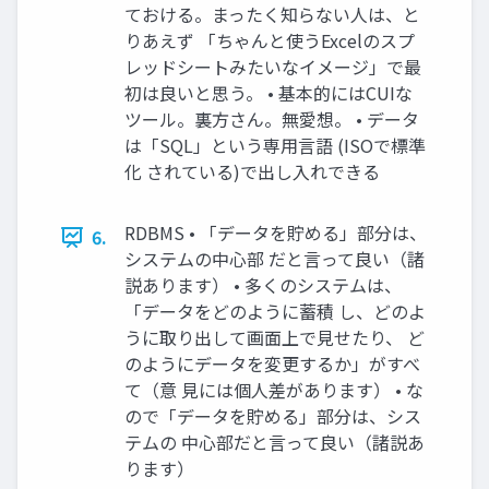
ておける。まったく知らない人は、と
りあえず 「ちゃんと使うExcelのスプ
レッドシートみたいなイメージ」で最
初は良いと思う。 • 基本的にはCUIな
ツール。裏方さん。無愛想。 • データ
は「SQL」という専用言語 (ISOで標準
化 されている)で出し入れできる
RDBMS • 「データを貯める」部分は、
6.
システムの中心部 だと言って良い（諸
説あります） • 多くのシステムは、
「データをどのように蓄積 し、どのよ
うに取り出して画面上で見せたり、 ど
のようにデータを変更するか」がすべ
て（意 見には個人差があります） • な
ので「データを貯める」部分は、シス
テムの 中心部だと言って良い（諸説あ
ります）