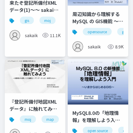
来たぞ登記所備付XML
データ(1)～～ sakaik
周辺知識から理解する
がこれまでに知った範
MySQL の GIS機能 ～
gis
moj
map
xml
囲の情報と見てきたフ
ClubMySQL #4
ァイルフォーマットに
opensource
gis
sakaik
11.1K
ついて解説する回
sakaik
8.9K
『登記所備付地図XML
データ』に触れてみよ
MySQL8.0の「地理情
う〜法務省が公開した
報」を理解しよう入門
moj
map
xml
gis
opensquare
大規模オープンデータ
～いまからはじめるGIS
とは一体何なのか〜
open source
datab