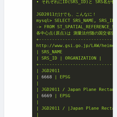
•
それぞれにID(SRS_ID)と
SRS名が
JGD2011だけでも、こんなに！
mysql>
SELECT
SRS_NAME,
SRS_ID
->
FROM
ST_SPATIAL_REFERENCE_S
各中心点(原点)は
測量法付随の国交省告
+-----------------------------
http://www.gsi.go.jp/LAW/heime
|
SRS_NAME
|
SRS_ID
|
ORGANIZATION
|
+-----------------------------
|
JGD2011
|
6668
|
EPSG
|
|
JGD2011
/
Japan
Plane
Rectan
|
6669
|
EPSG
|
|
JGD2011
/
|Japan
Plane
Recta
|