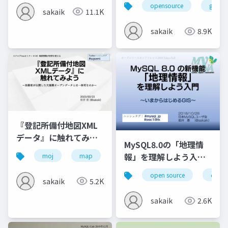
ァイルフォーマットに
opensource
gis
sakaik
11.1K
ついて解説する回
sakaik
8.9K
『登記所備付地図XML
データ』に触れてみよ
MySQL8.0の「地理情
う〜法務省が公開した
報」を理解しよう入門
moj
map
xml
gis
opensquare
大規模オープンデータ
～いまからはじめるGIS
とは一体何なのか〜
open source
datab
sakaik
5.2K
sakaik
2.6K