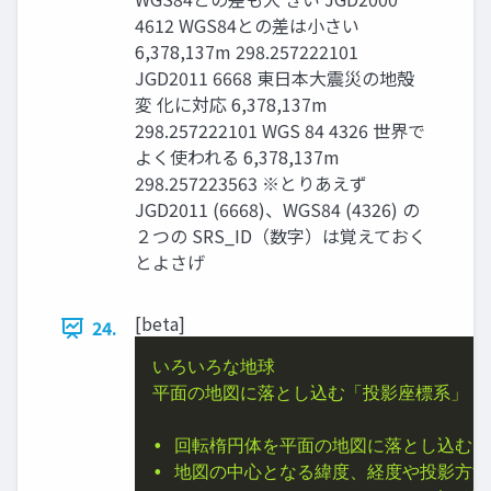
4612 WGS84との差は小さい
6,378,137m 298.257222101
JGD2011 6668 東日本大震災の地殻
変 化に対応 6,378,137m
298.257222101 WGS 84 4326 世界で
よく使われる 6,378,137m
298.257223563 ※とりあえず
JGD2011 (6668)、WGS84 (4326) の
２つの SRS_ID（数字）は覚えておく
とよさげ
[beta]
24.
いろいろな地球
平面の地図に落とし込む「投影座標系」
•
回転楕円体を平面の地図に落とし込む(
•
地図の中心となる緯度、経度や投影方法