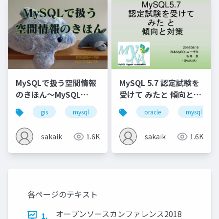
MySQLで扱う空間情報
MySQL 5.7 認定試験を
のきほん～MySQL
受けて みたと 傾向と対
Cafe #6
策～MyNA会2019年8月
gis
mysql
myna
oracle
technology cafe
mysql
sakaik
1.6K
sakaik
1.6K
各ページのテキスト
オープンソースカンファレンス2018
1.