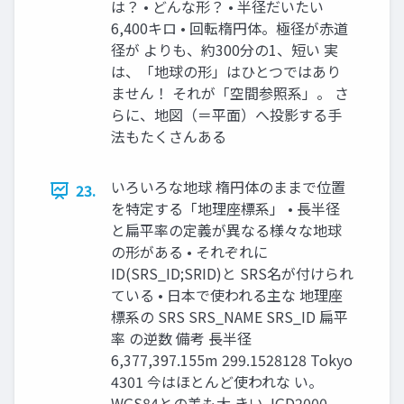
は？ • どんな形？ • 半径だいたい
6,400キロ • 回転楕円体。極径が赤道
径が よりも、約300分の1、短い 実
は、「地球の形」はひとつではあり
ません！ それが「空間参照系」。 さ
らに、地図（＝平面）へ投影する手
法もたくさんある
いろいろな地球 楕円体のままで位置
23.
を特定する「地理座標系」 • 長半径
と扁平率の定義が異なる様々な地球
の形がある • それぞれに
ID(SRS_ID;SRID)と SRS名が付けられ
ている • 日本で使われる主な 地理座
標系の SRS SRS_NAME SRS_ID 扁平
率 の逆数 備考 長半径
6,377,397.155m 299.1528128 Tokyo
4301 今はほとんど使われな い。
WGS84との差も大 きい JGD2000