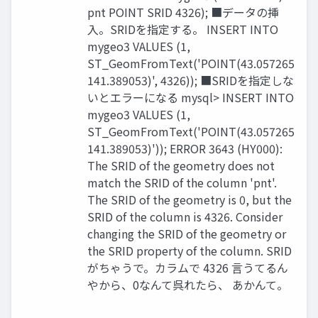
pnt POINT SRID 4326); ■データの挿
入。SRIDを指定する。 INSERT INTO
mygeo3 VALUES (1,
ST_GeomFromText('POINT(43.057265
141.389053)', 4326)); ■SRIDを指定しな
いとエラーになる mysql> INSERT INTO
mygeo3 VALUES (1,
ST_GeomFromText('POINT(43.057265
141.389053)')); ERROR 3643 (HY000):
The SRID of the geometry does not
match the SRID of the column 'pnt'.
The SRID of the geometry is 0, but the
SRID of the column is 4326. Consider
changing the SRID of the geometry or
the SRID property of the column. SRID
がちゃうで。カラムで 4326 言うてるん
やから、0なんて呉れたら、 あかんて。