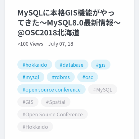
MySQLに本格GIS機能がやっ
てきた～MySQL8.0最新情報～
@OSC2018北海道
>100 Views
July 07, 18
#hokkaido
#database
#gis
#mysql
#rdbms
#osc
#open source conference
#MySQL
#GIS
#Spatial
#Open Source Conference
#Hokkaido