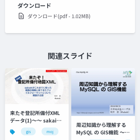
ダウンロード
ダウンロード(pdf - 1.02MB)
関連スライド
来たぞ登記所備付XML
データ(1)～～ sakaik
周辺知識から理解する
がこれまでに知った範
MySQL の GIS機能 ～
gis
moj
map
xml
囲の情報と見てきたフ
ClubMySQL #4