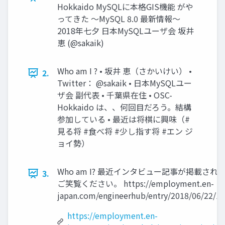
Hokkaido MySQLに本格GIS機能 がや
ってきた ～MySQL 8.0 最新情報～
2018年七夕 日本MySQLユーザ会 坂井
恵 (@sakaik)
Who am I ? • 坂井 恵（さかいけい） •
2.
Twitter： @sakaik • 日本MySQLユー
ザ会 副代表 • 千葉県在住 • OSC-
Hokkaido は、、何回目だろう。結構
参加している • 最近は将棋に興味（#
見る将 #食べ将 #少し指す将 #エン ジ
ョイ勢）
Who am I? 最近インタビュー記事が掲載され
3.
ご笑覧ください。 https://employment.en-
japan.com/engineerhub/entry/2018/06/22/1
https://employment.en-