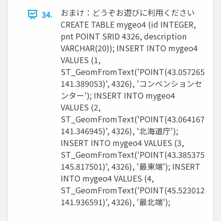
おまけ：どうぞお遊びに利用ください
34.
CREATE TABLE mygeo4 (id INTEGER,
pnt POINT SRID 4326, description
VARCHAR(20)); INSERT INTO mygeo4
VALUES (1,
ST_GeomFromText('POINT(43.057265
141.389053)', 4326), 'コンベンションセ
ンター'); INSERT INTO mygeo4
VALUES (2,
ST_GeomFromText('POINT(43.064167
141.346945)', 4326), '北海道庁');
INSERT INTO mygeo4 VALUES (3,
ST_GeomFromText('POINT(43.385375
145.817501)', 4326), '最東端'); INSERT
INTO mygeo4 VALUES (4,
ST_GeomFromText('POINT(45.523012
141.936591)', 4326), '最北端');