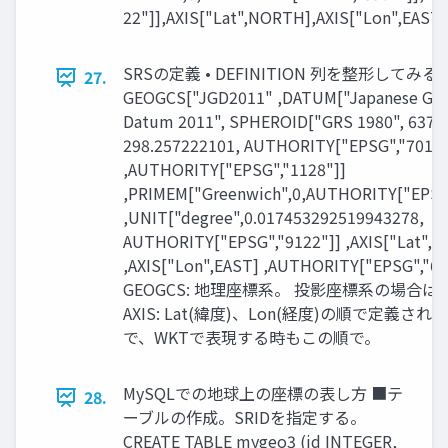
22"]],AXIS["Lat",NORTH],AXIS["Lon",EAS
SRSの定義 • DEFINITION 列を整形してみる
27.
GEOGCS["JGD2011" ,DATUM["Japanese Geo
Datum 2011", SPHEROID["GRS 1980", 6378
298.257222101, AUTHORITY["EPSG","7019"
,AUTHORITY["EPSG","1128"]]
,PRIMEM["Greenwich",0,AUTHORITY["EPSG"
,UNIT["degree",0.017453292519943278,
AUTHORITY["EPSG","9122"]] ,AXIS["Lat",
,AXIS["Lon",EAST] ,AUTHORITY["EPSG","66
GEOGCS: 地理座標系。 投影座標系の場合は P
AXIS: Lat(緯度)、Lon(経度)の順で定義さ
で、WKTで表現する時もこの順で。
MySQLでの地球上の座標の表し方 ■テ
28.
ーブルの作成。SRIDを指定する。
CREATE TABLE mygeo3 (id INTEGER,