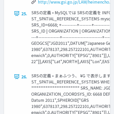
http://www.gsi.go.jp/LAW/heimencho.h
SRSの定義 • MySQLでは SRSの定義を IN
25.
ST_SPATIAL_REFERENCE_SYSTEMS mysql>
SRS_ID=6668; +----------+--------+--------------
SRS_ID | ORGANIZATION | ORGANIZATION_CO
---+--------------+--------------------------+---
GEOGCS["JGD2011",DATUM["Japanese Geo
1980",6378137,298.257222101,AUTHORITY[
enwich",0,AUTHORITY["EPSG","8901"]],UN
22"]],AXIS["Lat",NORTH],AXIS["Lon",EAST
SRSの定義 • まぁふつう、 ¥G で表示しますかね、
26.
ST_SPATIAL_REFERENCE_SYSTEMS WHERE SRS
*************************** SRS_NAME: JG
ORGANIZATION_COORDSYS_ID: 6668 DEFIN
Datum 2011",SPHEROID["GRS
1980",6378137,298.257222101,AUTHORITY[
enwich",0,AUTHORITY["EPSG","8901"]],UN