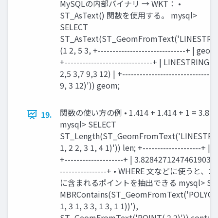
MySQLの内部バイナリ → WKT： •
ST_AsText() 関数を使用する。 mysql>
SELECT
ST_AsText(ST_GeomFromText('LINESTRI
(1 2, 5 3, +------------------------------+ | geom
+------------------------------+ | LINESTRING(1
2,5 3,7 9,3 12) | +------------------------------+ 
9, 3 12)')) geom;
関数の使い方の例 • 1.414 + 1.414 + 1 = 3.828
19.
mysql> SELECT
ST_Length(ST_GeomFromText('LINESTRI
1, 2 2, 3 1, 4 1)')) len; +--------------------+ | l
+--------------------+ | 3.8284271247461903 | 
----------------+ • WHERE 文などに使うと、
に含まれるポイントを抽出できる mysql> SEL
MBRContains(ST_GeomFromText('POLYGO
1, 3 1, 3 3, 1 3, 1 1))'),
ST_GeomFromText('POINT( 2 2)')) cont; +-