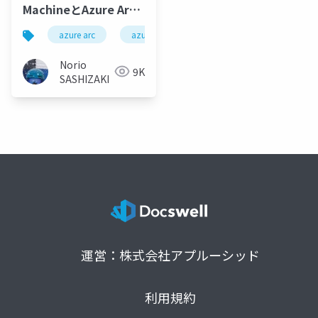
MachineとAzure Arc
Resource Bridge / VM
azure arc
azure arc resource bridge
azure arc vir
provisioning through
Azure portal on
Norio
9K
Azure Stack HCI
SASHIZAKI
(preview)
運営：株式会社アプルーシッド
利用規約