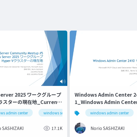
Server 2025 ワークグループ
Windows Admin Center 
クラスターの現在地_Current
1_Windows Admin Center
f Windows Server 2025
1
ws admin center
windows server 2025
windows admin center
workgorup cluster
 Hyper-V Cluster
o SASHIZAKI
17.1K
Norio SASHIZAKI