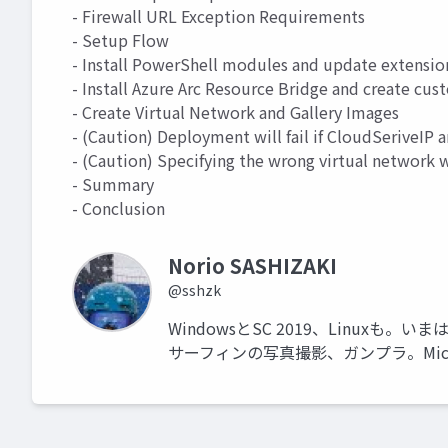
- Firewall URL Exception Requirements
- Setup Flow
- Install PowerShell modules and update extensio
- Install Azure Arc Resource Bridge and create cus
- Create Virtual Network and Gallery Images
- (Caution) Deployment will fail if CloudSeriveIP 
- (Caution) Specifying the wrong virtual network 
- Summary
- Conclusion
Norio SASHIZAKI
@sshzk
WindowsとSC 2019、Linuxも。いま
サーフィンの写真撮影、ガンプラ。Microsoft 