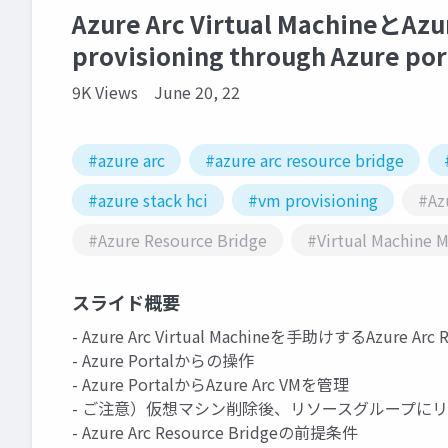
Azure Arc Virtual MachineとAzur
provisioning through Azure por
9K Views
June 20, 22
#azure arc
#azure arc resource bridge
#azure stack hci
#vm provisioning
#Az
#Azure Resource Bridge
#Virtual Machine
スライド概要
- Azure Arc Virtual Machineを手助けするAzure Arc R
- Azure Portalからの操作
- Azure PortalからAzure Arc VMを管理
- ご注意）仮想マシン削除後、リソースグループに
- Azure Arc Resource Bridgeの前提条件