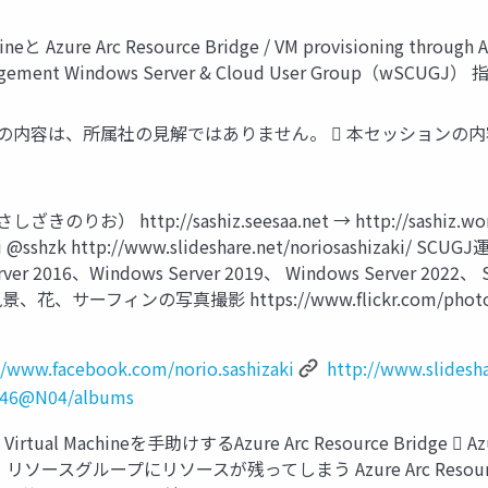
Azure Arc Resource Bridge / VM provisioning through Azu
anagement Windows Server & Cloud User Group（wSCUGJ）
ョンの内容は、所属社の見解ではありません。  本セッション
ttp://sashiz.seesaa.net → http://sashiz.wordpres
ki @sshzk http://www.slideshare.net/noriosashizaki/ SC
er 2016、Windows Server 2019、 Windows Server 2022、 S
 風景、花、サーフィンの写真撮影 https://www.flickr.com/photo
//www.facebook.com/norio.sashizaki
http://www.slidesha
5846@N04/albums
al Machineを手助けするAzure Arc Resource Bridge  Azur
ソースグループにリソースが残ってしまう Azure Arc Resour