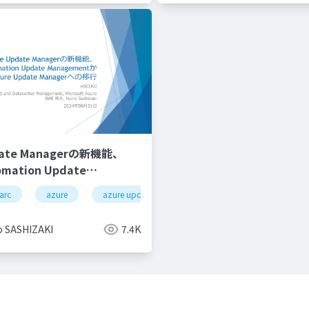
date Managerの新機能、
omation Update
ntから Azure Update
arc
azure
azure update manager
runbook
の移行/New features of
ate Manager, migration
o SASHIZAKI
7.4K
e Automation Update
t to Azure Update