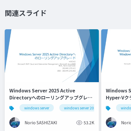
関連スライド
Windows Server 2025 Active
Windows 
Directoryへのローリングアップグレー
Hyper-V
ド_Rolling Upgrade to Windows
location o
windows server
windows server 2025
windo
Server 2025 Active Directory
Workgroup
Norio SASHIZAKI
53.2K
Nori