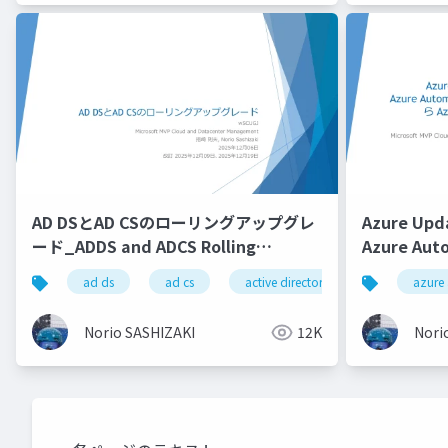
AD DSとAD CSのローリングアップグレ
Azure Up
ード_ADDS and ADCS Rolling
Azure Aut
Upgrade
Manageme
ad ds
ad cs
active directory
azure 
Managerへ
Azure Upd
Norio SASHIZAKI
12K
Nori
from Azur
Managemen
Manager