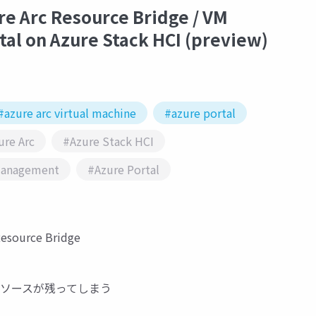
e Arc Resource Bridge / VM
tal on Azure Stack HCI (preview)
#azure arc virtual machine
#azure portal
ure Arc
#Azure Stack HCI
 Management
#Azure Portal
esource Bridge
リソースが残ってしまう