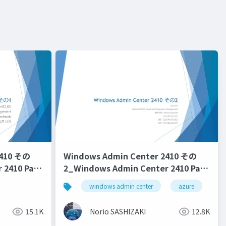
2410 その
Windows Admin Center 2410 その
 2410 Part
2_Windows Admin Center 2410 Part
2
hyper-v
cau
hyper-v replica
windows admin center
azure
15.1K
Norio SASHIZAKI
12.8K