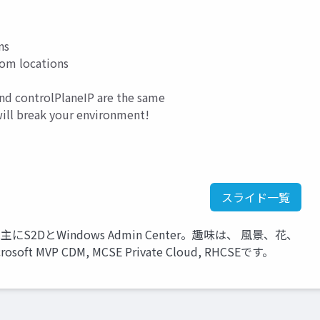
ns
tom locations
and controlPlaneIP are the same
will break your environment!
スライド一覧
は主にS2DとWindows Admin Center。趣味は、 風景、花、
MVP CDM, MCSE Private Cloud, RHCSEです。