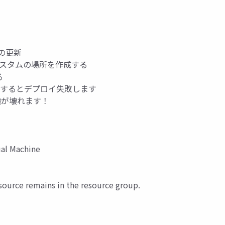
能の更新
してカスタムの場所を作成する
る
IPを同じにするとデプロイ失敗します
境が壊れます！
ual Machine
esource remains in the resource group.