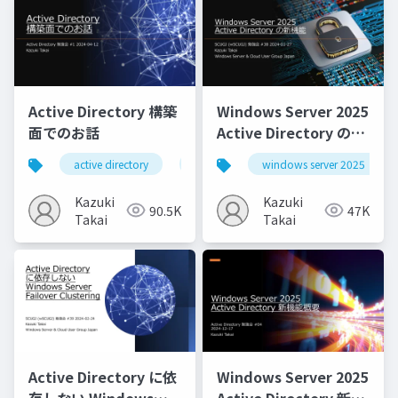
Active Directory 構築
Windows Server 2025
面でのお話
Active Directory の新
機能
active directory
active directory domain services
windows server 2025
Kazuki
Kazuki
90.5K
47K
Takai
Takai
Active Directory に依
Windows Server 2025
存しない Windows
Active Directory 新機