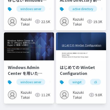
Server Failover
能概要
windows server
windows server 2025
active directory
failover clu
ad
Clustering
Kazuki
Kazuki
22.5K
19.3K
Takai
Takai
Windows Admin
はじめての WinGet
Center を用いた
Configuration
VMware 仮想マシンの
windows server
windows admin center
winget
cli
wac
Hyper-V 環境への移行
Kazuki
Kazuki
11.2K
9.8K
Takai
Takai