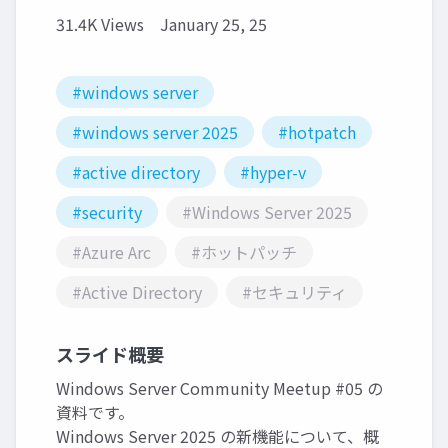
31.4K Views
January 25, 25
#windows server
#windows server 2025
#hotpatch
#active directory
#hyper-v
#security
#Windows Server 2025
#Azure Arc
#ホットパッチ
#Active Directory
#セキュリティ
スライド概要
Windows Server Community Meetup #05 の
資料です。
Windows Server 2025 の新機能について、概