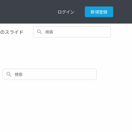
ログイン
新規登録
検索
てのスライド
検索