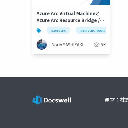
Azure Arc Virtual Machineと
Azure Arc Resource Bridge /
VM provisioning through
azure arc
azure arc resource bridge
Azure portal on Azure Stack
HCI (preview)
Norio SASHIZAKI
9K
運営：株