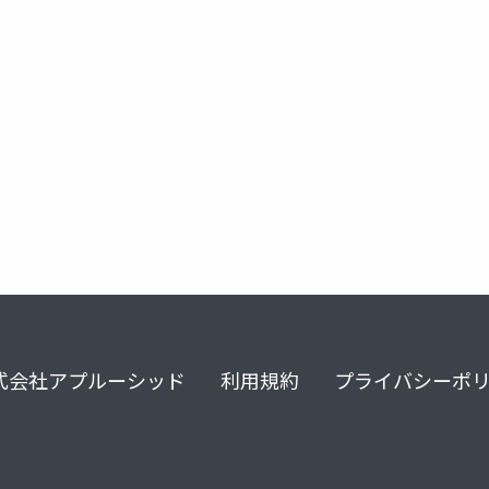
azure arc virtual machine
azure portal
azure stack hci
式会社アプルーシッド
利用規約
プライバシーポ